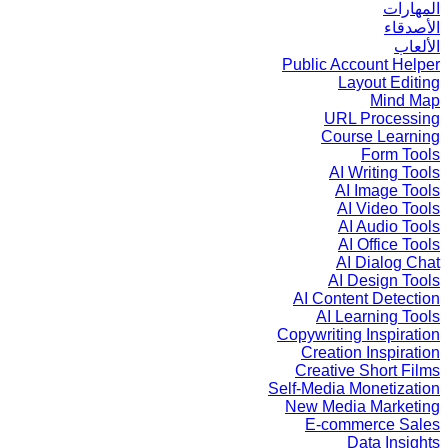
المهارات
الأصدقاء
الألعاب
Public Account Helper
Layout Editing
Mind Map
URL Processing
Course Learning
Form Tools
AI Writing Tools
AI Image Tools
AI Video Tools
AI Audio Tools
AI Office Tools
AI Dialog Chat
AI Design Tools
AI Content Detection
AI Learning Tools
Copywriting Inspiration
Creation Inspiration
Creative Short Films
Self-Media Monetization
New Media Marketing
E-commerce Sales
Data Insights