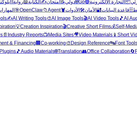
بلوكت
⛓️
رواية
📖
الكتابة
✍️
امتحان
📝
دولي
🌐
Go
🔵
التجارة الإلكترونية
📦
ئي
المهارا
🎯
OpenClaw
📁
Agent
🦞
الأدوات
🛠️
الأمان
🔐
قاعدة البيانات
🗄️
بط
ols
✍️
AI Writing Tools
🎨
AI Image Tools
🎬
AI Video Tools
🎵
AI Au
piration
💡
Creation Inspiration
🎬
Creative Short Films
💰
Self-Medi
ws
📄
Industry Reports
📺
Media Sites
🎥
Video Materials
📱
Short Vi
ment & Financing
🏢
Co-working
🎨
Design Reference
🔤
Font Tool
 Plugins
🎵
Audio Materials
🌐
Translation
👥
Office Collaboration
🔄