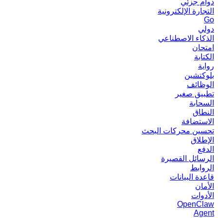
دوام جزئي
التجارة الإلكترونية
Go
دولي
الذكاء الاصطناعي
امتحان
الكتابة
رواية
بلوكتشين
الوظائف
تطبيق صغير
السحابة
النطاق
الاستضافة
تحسين محركات البحث
الإطلاق
الدفع
الرسائل القصيرة
الروابط
قاعدة البيانات
الأمان
الأدوات
OpenClaw
Agent