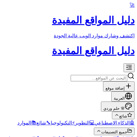
🚀
دليل المواقع المفيدة
اكتشف وشارك موارد الويب عالية الجودة
دليل المواقع المفيدة
إضافة موقع
العربية
حلم وردي
🌸
شائع
الموارد
📚
شائع
🔧
التكنولوجيا
⚡
التطوير
💻
الذكاء الاصطناعي
🤖
جميع التصنيفات