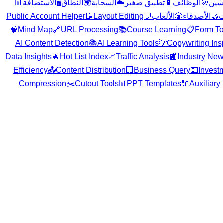
📊
الاستضافة
🖥️
النطاق
🌍
السحابة
☁️
تطبيق صغير
📱
الوظائف
🎯
شين
Public Account Helper
📝
Layout Editing
💬
الألعاب
🎲
الأصدقاء
🤝
ت
🧠
Mind Map
🔗
URL Processing
📚
Course Learning
📋
Form To
AI Content Detection
📚
AI Learning Tools
💡
Copywriting Ins
Data Insights
🔥
Hot List Index
📈
Traffic Analysis
📰
Industry Ne
Efficiency
📤
Content Distribution
🏢
Business Query
💵
Invest
Compression
✂️
Cutout Tools
📊
PPT Templates
🔌
Auxiliary