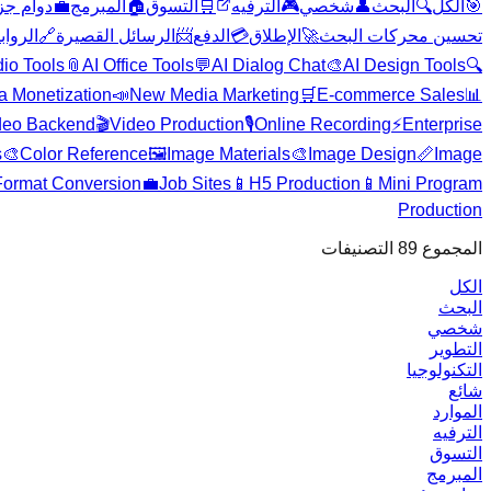
دوام جز
💼
المبرمج
🏠
التسوق
🛒
الترفيه
🎮
شخصي
👤
البحث
🔍
الكل
🎯
الروا
🔗
الرسائل القصيرة
📨
الدفع
💳
الإطلاق
🚀
تحسين محركات البحث
dio Tools
📎
AI Office Tools
💬
AI Dialog Chat
🎨
AI Design Tools
🔍
a Monetization
📣
New Media Marketing
🛒
E-commerce Sales
📊
deo Backend
🎬
Video Production
🎙️
Online Recording
⚡
Enterprise
s
🎨
Color Reference
🖼️
Image Materials
🎨
Image Design
📏
Image
Format Conversion
💼
Job Sites
📱
H5 Production
📱
Mini Program
Production
التصنيفات
89
المجموع
الكل
البحث
شخصي
التطوير
التكنولوجيا
شائع
الموارد
الترفيه
التسوق
المبرمج