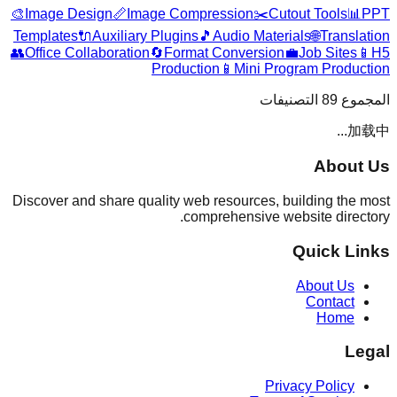
🎨
Image Design
📏
Image Compression
✂️
Cutout Tools
📊
PPT
Templates
🔌
Auxiliary Plugins
🎵
Audio Materials
🌐
Translation
👥
Office Collaboration
🔄
Format Conversion
💼
Job Sites
📱
H5
Production
📱
Mini Program Production
التصنيفات
89
المجموع
加载中...
About Us
Discover and share quality web resources, building the most
comprehensive website directory.
Quick Links
About Us
Contact
Home
Legal
Privacy Policy