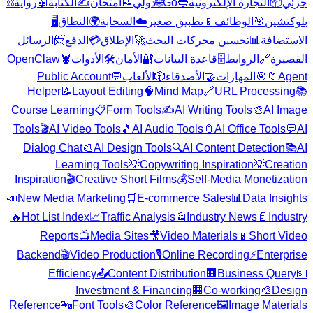
⛓️
رواية
📖
الكتابة
✍️
امتحان
📝
دولي
🌐
Go
🔵
التجارة الإلكترونية
📦
جزئي
🖥️
النطاق
🌍
السحابة
☁️
تطبيق صغير
📱
الوظائف
🎯
بلوكتشين
الرسائل
📨
الدفع
💳
الإطلاق
🚀
تحسين محركات البحث
📊
الاستضافة
OpenClaw
🦞
الأدوات
🛠️
الأمان
🔐
قاعدة البيانات
🗄️
الروابط
🔗
القصيرة
Public Account
💬
الألعاب
🎲
الأصدقاء
🤝
المهارات
🎯
📁
Agent
Helper
📝
Layout Editing
🧠
Mind Map
🔗
URL Processing
📚
Course Learning
📋
Form Tools
✍️
AI Writing Tools
🎨
AI Image
Tools
🎬
AI Video Tools
🎵
AI Audio Tools
📎
AI Office Tools
💬
AI
Dialog Chat
🎨
AI Design Tools
🔍
AI Content Detection
📚
AI
Learning Tools
💡
Copywriting Inspiration
💡
Creation
Inspiration
🎬
Creative Short Films
💰
Self-Media Monetization
📣
New Media Marketing
🛒
E-commerce Sales
📊
Data Insights
🔥
Hot List Index
📈
Traffic Analysis
📰
Industry News
📄
Industry
Reports
📺
Media Sites
🎥
Video Materials
📱
Short Video
Backend
🎬
Video Production
🎙️
Online Recording
⚡
Enterprise
Efficiency
📤
Content Distribution
🏢
Business Query
💵
Investment & Financing
🏢
Co-working
🎨
Design
Reference
🔤
Font Tools
🎨
Color Reference
🖼️
Image Materials