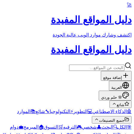
🚀
دليل المواقع المفيدة
اكتشف وشارك موارد الويب عالية الجودة
دليل المواقع المفيدة
إضافة موقع
العربية
حلم وردي
🌸
شائع
الموارد
📚
شائع
🔧
التكنولوجيا
⚡
التطوير
💻
الذكاء الاصطناعي
🤖
جميع التصنيفات
دوام
💼
المبرمج
🏠
التسوق
🛒
الترفيه
🎮
شخصي
👤
البحث
🔍
الكل
🎯