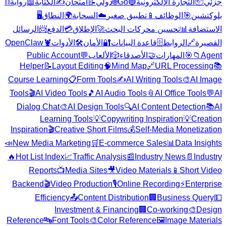
⛓️
رواية
📖
الكتابة
✍️
امتحان
📝
دولي
🌐
Go
🔵
التجارة الإلكترونية
📦
جزئي
🖥️
النطاق
🌍
السحابة
☁️
تطبيق صغير
📱
الوظائف
🎯
بلوكتشين
الرسائل
📨
الدفع
💳
الإطلاق
🚀
تحسين محركات البحث
📊
الاستضافة
OpenClaw
🦞
الأدوات
🛠️
الأمان
🔐
قاعدة البيانات
🗄️
الروابط
🔗
القصيرة
Public Account
💬
الألعاب
🎲
الأصدقاء
🤝
المهارات
🎯
📁
Agent
Helper
📝
Layout Editing
🧠
Mind Map
🔗
URL Processing
📚
Course Learning
📋
Form Tools
✍️
AI Writing Tools
🎨
AI Image
Tools
🎬
AI Video Tools
🎵
AI Audio Tools
📎
AI Office Tools
💬
AI
Dialog Chat
🎨
AI Design Tools
🔍
AI Content Detection
📚
AI
Learning Tools
💡
Copywriting Inspiration
💡
Creation
Inspiration
🎬
Creative Short Films
💰
Self-Media Monetization
📣
New Media Marketing
🛒
E-commerce Sales
📊
Data Insights
🔥
Hot List Index
📈
Traffic Analysis
📰
Industry News
📄
Industry
Reports
📺
Media Sites
🎥
Video Materials
📱
Short Video
Backend
🎬
Video Production
🎙️
Online Recording
⚡
Enterprise
Efficiency
📤
Content Distribution
🏢
Business Query
💵
Investment & Financing
🏢
Co-working
🎨
Design
Reference
🔤
Font Tools
🎨
Color Reference
🖼️
Image Materials