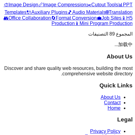
🎨
Image Design
📏
Image Compression
✂️
Cutout Tools
📊
PPT
Templates
🔌
Auxiliary Plugins
🎵
Audio Materials
🌐
Translation
👥
Office Collaboration
🔄
Format Conversion
💼
Job Sites
📱
H5
Production
📱
Mini Program Production
التصنيفات
89
المجموع
加载中...
About Us
Discover and share quality web resources, building the most
comprehensive website directory.
Quick Links
About Us
Contact
Home
Legal
Privacy Policy