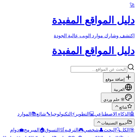
🚀
دليل المواقع المفيدة
اكتشف وشارك موارد الويب عالية الجودة
دليل المواقع المفيدة
إضافة موقع
العربية
حلم وردي
🌸
شائع
الموارد
📚
شائع
🔧
التكنولوجيا
⚡
التطوير
💻
الذكاء الاصطناعي
🤖
جميع التصنيفات
دوام
💼
المبرمج
🏠
التسوق
🛒
الترفيه
🎮
شخصي
👤
البحث
🔍
الكل
🎯