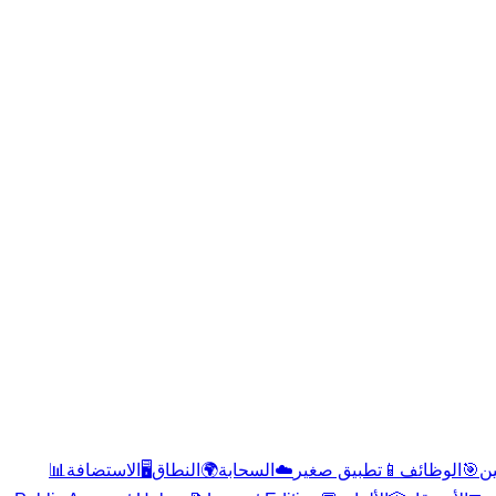
📊
الاستضافة
🖥️
النطاق
🌍
السحابة
☁️
تطبيق صغير
📱
الوظائف
🎯
ن