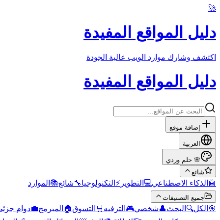
🚀
دليل المواقع المفيدة
اكتشف وشارك موارد الويب عالية الجودة
دليل المواقع المفيدة
إضافة موقع
العربية
حلم وردي
🌸
شائع
الموارد
📚
شائع
🔧
التكنولوجيا
⚡
التطوير
💻
الذكاء الاصطناعي
🤖
جميع التصنيفات
دوام جزئي
💼
المبرمج
🏠
التسوق
🛒
الترفيه
🎮
شخصي
👤
البحث
🔍
الكل
🎯