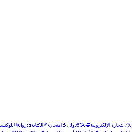
بلوكتشي
⛓️
رواية
📖
الكتابة
✍️
امتحان
📝
دولي
🌐
Go
🔵
التجارة الإلكترونية
📦