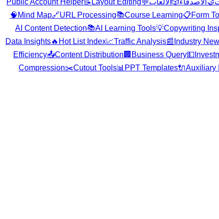
Public Account Helper
📝
Layout Editing
💬
الألعاب
🎲
الأصدقاء
🤝
ت
🧠
Mind Map
🔗
URL Processing
📚
Course Learning
📋
Form To
AI Content Detection
📚
AI Learning Tools
💡
Copywriting Ins
Data Insights
🔥
Hot List Index
📈
Traffic Analysis
📰
Industry Ne
Efficiency
📤
Content Distribution
🏢
Business Query
💵
Invest
Compression
✂️
Cutout Tools
📊
PPT Templates
🔌
Auxiliary