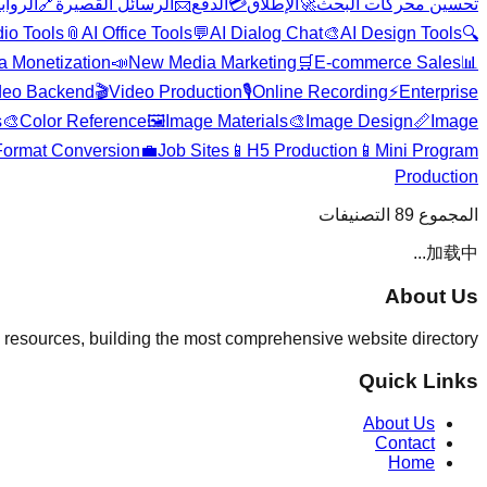
الروا
🔗
الرسائل القصيرة
📨
الدفع
💳
الإطلاق
🚀
تحسين محركات البحث
dio Tools
📎
AI Office Tools
💬
AI Dialog Chat
🎨
AI Design Tools
🔍
a Monetization
📣
New Media Marketing
🛒
E-commerce Sales
📊
deo Backend
🎬
Video Production
🎙️
Online Recording
⚡
Enterprise
s
🎨
Color Reference
🖼️
Image Materials
🎨
Image Design
📏
Image
Format Conversion
💼
Job Sites
📱
H5 Production
📱
Mini Program
Production
التصنيفات
89
المجموع
加载中...
About Us
 resources, building the most comprehensive website directory.
Quick Links
About Us
Contact
Home