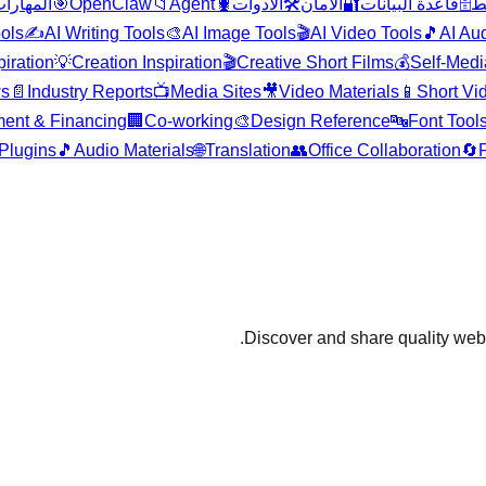
المهارا
🎯
OpenClaw
📁
Agent
🦞
الأدوات
🛠️
الأمان
🔐
قاعدة البيانات
🗄️
بط
ols
✍️
AI Writing Tools
🎨
AI Image Tools
🎬
AI Video Tools
🎵
AI Au
piration
💡
Creation Inspiration
🎬
Creative Short Films
💰
Self-Medi
ws
📄
Industry Reports
📺
Media Sites
🎥
Video Materials
📱
Short Vi
ment & Financing
🏢
Co-working
🎨
Design Reference
🔤
Font Tool
 Plugins
🎵
Audio Materials
🌐
Translation
👥
Office Collaboration
🔄
Discover and share quality web