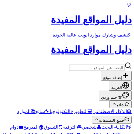
🚀
دليل المواقع المفيدة
اكتشف وشارك موارد الويب عالية الجودة
دليل المواقع المفيدة
إضافة موقع
العربية
حلم وردي
🌸
شائع
الموارد
📚
شائع
🔧
التكنولوجيا
⚡
التطوير
💻
الذكاء الاصطناعي
🤖
جميع التصنيفات
دوام
💼
المبرمج
🏠
التسوق
🛒
الترفيه
🎮
شخصي
👤
البحث
🔍
الكل
🎯