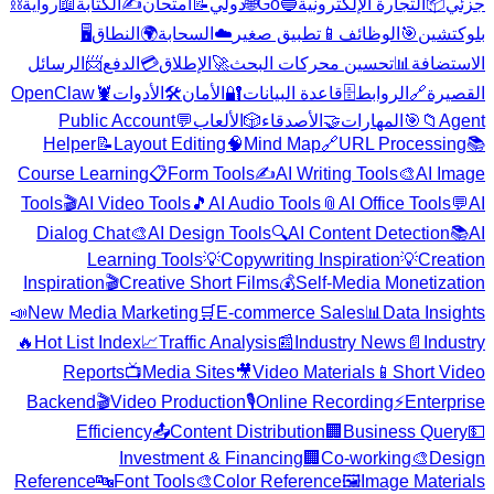
⛓️
رواية
📖
الكتابة
✍️
امتحان
📝
دولي
🌐
Go
🔵
التجارة الإلكترونية
📦
جزئي
🖥️
النطاق
🌍
السحابة
☁️
تطبيق صغير
📱
الوظائف
🎯
بلوكتشين
الرسائل
📨
الدفع
💳
الإطلاق
🚀
تحسين محركات البحث
📊
الاستضافة
OpenClaw
🦞
الأدوات
🛠️
الأمان
🔐
قاعدة البيانات
🗄️
الروابط
🔗
القصيرة
Public Account
💬
الألعاب
🎲
الأصدقاء
🤝
المهارات
🎯
📁
Agent
Helper
📝
Layout Editing
🧠
Mind Map
🔗
URL Processing
📚
Course Learning
📋
Form Tools
✍️
AI Writing Tools
🎨
AI Image
Tools
🎬
AI Video Tools
🎵
AI Audio Tools
📎
AI Office Tools
💬
AI
Dialog Chat
🎨
AI Design Tools
🔍
AI Content Detection
📚
AI
Learning Tools
💡
Copywriting Inspiration
💡
Creation
Inspiration
🎬
Creative Short Films
💰
Self-Media Monetization
📣
New Media Marketing
🛒
E-commerce Sales
📊
Data Insights
🔥
Hot List Index
📈
Traffic Analysis
📰
Industry News
📄
Industry
Reports
📺
Media Sites
🎥
Video Materials
📱
Short Video
Backend
🎬
Video Production
🎙️
Online Recording
⚡
Enterprise
Efficiency
📤
Content Distribution
🏢
Business Query
💵
Investment & Financing
🏢
Co-working
🎨
Design
Reference
🔤
Font Tools
🎨
Color Reference
🖼️
Image Materials