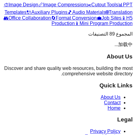
🎨
Image Design
📏
Image Compression
✂️
Cutout Tools
📊
PPT
Templates
🔌
Auxiliary Plugins
🎵
Audio Materials
🌐
Translation
👥
Office Collaboration
🔄
Format Conversion
💼
Job Sites
📱
H5
Production
📱
Mini Program Production
التصنيفات
89
المجموع
加载中...
About Us
Discover and share quality web resources, building the most
comprehensive website directory.
Quick Links
About Us
Contact
Home
Legal
Privacy Policy