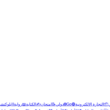
بلوكتشي
⛓️
رواية
📖
الكتابة
✍️
امتحان
📝
دولي
🌐
Go
🔵
التجارة الإلكترونية
📦