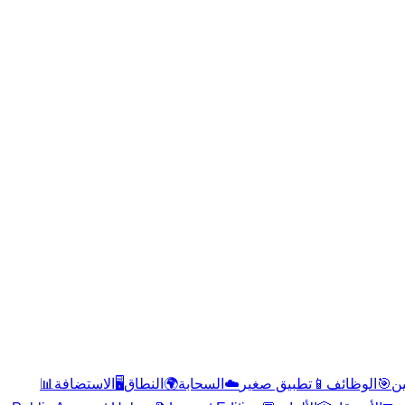
📊
الاستضافة
🖥️
النطاق
🌍
السحابة
☁️
تطبيق صغير
📱
الوظائف
🎯
ن