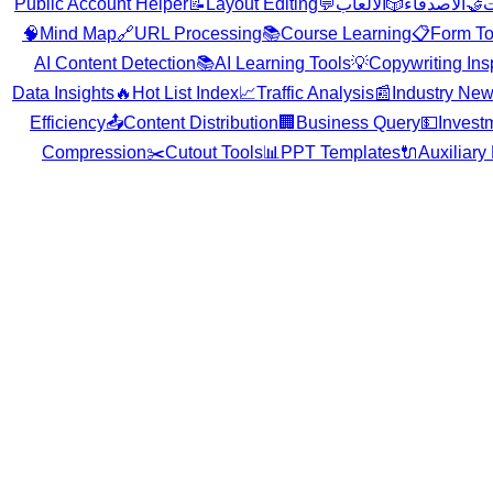
Public Account Helper
📝
Layout Editing
💬
الألعاب
🎲
الأصدقاء
🤝
ت
🧠
Mind Map
🔗
URL Processing
📚
Course Learning
📋
Form To
AI Content Detection
📚
AI Learning Tools
💡
Copywriting Ins
Data Insights
🔥
Hot List Index
📈
Traffic Analysis
📰
Industry Ne
Efficiency
📤
Content Distribution
🏢
Business Query
💵
Invest
Compression
✂️
Cutout Tools
📊
PPT Templates
🔌
Auxiliary