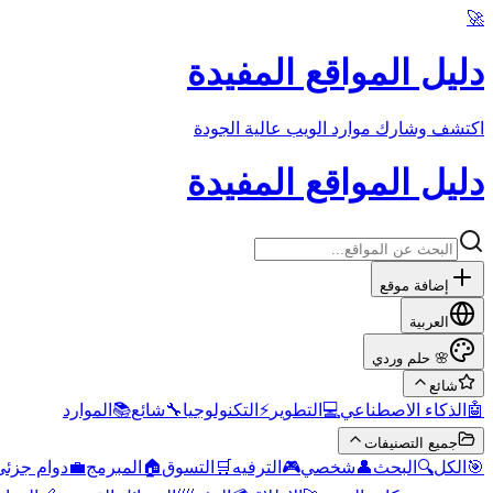
🚀
دليل المواقع المفيدة
اكتشف وشارك موارد الويب عالية الجودة
دليل المواقع المفيدة
إضافة موقع
العربية
حلم وردي
🌸
شائع
الموارد
📚
شائع
🔧
التكنولوجيا
⚡
التطوير
💻
الذكاء الاصطناعي
🤖
جميع التصنيفات
دوام جزئي
💼
المبرمج
🏠
التسوق
🛒
الترفيه
🎮
شخصي
👤
البحث
🔍
الكل
🎯