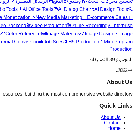
الروا
🔗
الرسائل القصيرة
📨
الدفع
💳
الإطلاق
🚀
تحسين محركات البحث
dio Tools
📎
AI Office Tools
💬
AI Dialog Chat
🎨
AI Design Tools
🔍
a Monetization
📣
New Media Marketing
🛒
E-commerce Sales
📊
deo Backend
🎬
Video Production
🎙️
Online Recording
⚡
Enterprise
s
🎨
Color Reference
🖼️
Image Materials
🎨
Image Design
📏
Image
Format Conversion
💼
Job Sites
📱
H5 Production
📱
Mini Program
Production
التصنيفات
89
المجموع
加载中...
About Us
 resources, building the most comprehensive website directory.
Quick Links
About Us
Contact
Home