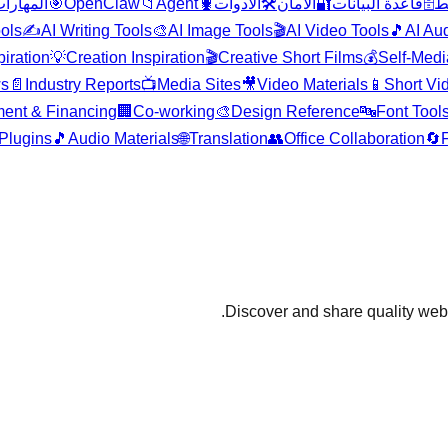
المهارا
🎯
OpenClaw
📁
Agent
🦞
الأدوات
🛠️
الأمان
🔐
قاعدة البيانات
🗄️
بط
ols
✍️
AI Writing Tools
🎨
AI Image Tools
🎬
AI Video Tools
🎵
AI Au
piration
💡
Creation Inspiration
🎬
Creative Short Films
💰
Self-Medi
ws
📄
Industry Reports
📺
Media Sites
🎥
Video Materials
📱
Short Vi
ment & Financing
🏢
Co-working
🎨
Design Reference
🔤
Font Tool
 Plugins
🎵
Audio Materials
🌐
Translation
👥
Office Collaboration
🔄
Discover and share quality web