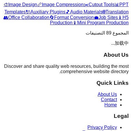
🎨
Image Design
📏
Image Compression
✂️
Cutout Tools
📊
PPT
Templates
🔌
Auxiliary Plugins
🎵
Audio Materials
🌐
Translation
👥
Office Collaboration
🔄
Format Conversion
💼
Job Sites
📱
H5
Production
📱
Mini Program Production
التصنيفات
89
المجموع
加载中...
About Us
Discover and share quality web resources, building the most
comprehensive website directory.
Quick Links
About Us
Contact
Home
Legal
Privacy Policy