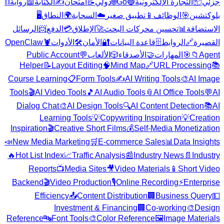
⛓️
رواية
📖
الكتابة
✍️
امتحان
📝
دولي
🌐
Go
🔵
التجارة الإلكترونية
📦
جزئي
🖥️
النطاق
🌍
السحابة
☁️
تطبيق صغير
📱
الوظائف
🎯
بلوكتشين
الرسائل
📨
الدفع
💳
الإطلاق
🚀
تحسين محركات البحث
📊
الاستضافة
OpenClaw
🦞
الأدوات
🛠️
الأمان
🔐
قاعدة البيانات
🗄️
الروابط
🔗
القصيرة
Public Account
💬
الألعاب
🎲
الأصدقاء
🤝
المهارات
🎯
📁
Agent
Helper
📝
Layout Editing
🧠
Mind Map
🔗
URL Processing
📚
Course Learning
📋
Form Tools
✍️
AI Writing Tools
🎨
AI Image
Tools
🎬
AI Video Tools
🎵
AI Audio Tools
📎
AI Office Tools
💬
AI
Dialog Chat
🎨
AI Design Tools
🔍
AI Content Detection
📚
AI
Learning Tools
💡
Copywriting Inspiration
💡
Creation
Inspiration
🎬
Creative Short Films
💰
Self-Media Monetization
📣
New Media Marketing
🛒
E-commerce Sales
📊
Data Insights
🔥
Hot List Index
📈
Traffic Analysis
📰
Industry News
📄
Industry
Reports
📺
Media Sites
🎥
Video Materials
📱
Short Video
Backend
🎬
Video Production
🎙️
Online Recording
⚡
Enterprise
Efficiency
📤
Content Distribution
🏢
Business Query
💵
Investment & Financing
🏢
Co-working
🎨
Design
Reference
🔤
Font Tools
🎨
Color Reference
🖼️
Image Materials