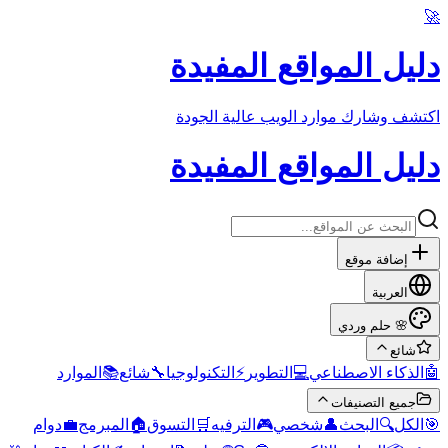
🚀
دليل المواقع المفيدة
اكتشف وشارك موارد الويب عالية الجودة
دليل المواقع المفيدة
إضافة موقع
العربية
حلم وردي
🌸
شائع
الموارد
📚
شائع
🔧
التكنولوجيا
⚡
التطوير
💻
الذكاء الاصطناعي
🤖
جميع التصنيفات
دوام
💼
المبرمج
🏠
التسوق
🛒
الترفيه
🎮
شخصي
👤
البحث
🔍
الكل
🎯