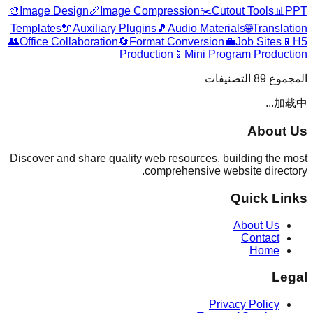
🎨
Image Design
📏
Image Compression
✂️
Cutout Tools
📊
PPT
Templates
🔌
Auxiliary Plugins
🎵
Audio Materials
🌐
Translation
👥
Office Collaboration
🔄
Format Conversion
💼
Job Sites
📱
H5
Production
📱
Mini Program Production
التصنيفات
89
المجموع
加载中...
About Us
Discover and share quality web resources, building the most
comprehensive website directory.
Quick Links
About Us
Contact
Home
Legal
Privacy Policy