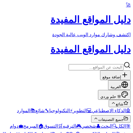
🚀
دليل المواقع المفيدة
اكتشف وشارك موارد الويب عالية الجودة
دليل المواقع المفيدة
إضافة موقع
العربية
حلم وردي
🌸
شائع
الموارد
📚
شائع
🔧
التكنولوجيا
⚡
التطوير
💻
الذكاء الاصطناعي
🤖
جميع التصنيفات
دوام
💼
المبرمج
🏠
التسوق
🛒
الترفيه
🎮
شخصي
👤
البحث
🔍
الكل
🎯