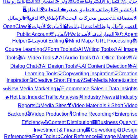
⛓️
رواية
📖
الكتابة
✍️
امتحان
📝
دولي
🌐
Go
🔵
التجارة الإلكترونية
📦
جزئي
🖥️
النطاق
🌍
السحابة
☁️
تطبيق صغير
📱
الوظائف
🎯
بلوكتشين
الرسائل
📨
الدفع
💳
الإطلاق
🚀
تحسين محركات البحث
📊
الاستضافة
OpenClaw
🦞
الأدوات
🛠️
الأمان
🔐
قاعدة البيانات
🗄️
الروابط
🔗
القصيرة
Public Account
💬
الألعاب
🎲
الأصدقاء
🤝
المهارات
🎯
📁
Agent
Helper
📝
Layout Editing
🧠
Mind Map
🔗
URL Processing
📚
Course Learning
📋
Form Tools
✍️
AI Writing Tools
🎨
AI Image
Tools
🎬
AI Video Tools
🎵
AI Audio Tools
📎
AI Office Tools
💬
AI
Dialog Chat
🎨
AI Design Tools
🔍
AI Content Detection
📚
AI
Learning Tools
💡
Copywriting Inspiration
💡
Creation
Inspiration
🎬
Creative Short Films
💰
Self-Media Monetization
📣
New Media Marketing
🛒
E-commerce Sales
📊
Data Insights
🔥
Hot List Index
📈
Traffic Analysis
📰
Industry News
📄
Industry
Reports
📺
Media Sites
🎥
Video Materials
📱
Short Video
Backend
🎬
Video Production
🎙️
Online Recording
⚡
Enterprise
Efficiency
📤
Content Distribution
🏢
Business Query
💵
Investment & Financing
🏢
Co-working
🎨
Design
Reference
🔤
Font Tools
🎨
Color Reference
🖼️
Image Materials