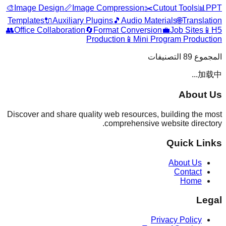
🎨
Image Design
📏
Image Compression
✂️
Cutout Tools
📊
PPT
Templates
🔌
Auxiliary Plugins
🎵
Audio Materials
🌐
Translation
👥
Office Collaboration
🔄
Format Conversion
💼
Job Sites
📱
H5
Production
📱
Mini Program Production
التصنيفات
89
المجموع
加载中...
About Us
Discover and share quality web resources, building the most
comprehensive website directory.
Quick Links
About Us
Contact
Home
Legal
Privacy Policy