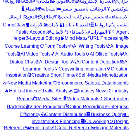
⛓️
رواية
📖
الكتابة
✍️
امتحان
📝
دولي
🌐
Go
🔵
التجارة الإلكترونية
📦
جزئي
🖥️
النطاق
🌍
السحابة
☁️
تطبيق صغير
📱
الوظائف
🎯
بلوكتشين
الرسائل
📨
الدفع
💳
الإطلاق
🚀
تحسين محركات البحث
📊
الاستضافة
OpenClaw
🦞
الأدوات
🛠️
الأمان
🔐
قاعدة البيانات
🗄️
الروابط
🔗
القصيرة
Public Account
💬
الألعاب
🎲
الأصدقاء
🤝
المهارات
🎯
📁
Agent
Helper
📝
Layout Editing
🧠
Mind Map
🔗
URL Processing
📚
Course Learning
📋
Form Tools
✍️
AI Writing Tools
🎨
AI Image
Tools
🎬
AI Video Tools
🎵
AI Audio Tools
📎
AI Office Tools
💬
AI
Dialog Chat
🎨
AI Design Tools
🔍
AI Content Detection
📚
AI
Learning Tools
💡
Copywriting Inspiration
💡
Creation
Inspiration
🎬
Creative Short Films
💰
Self-Media Monetization
📣
New Media Marketing
🛒
E-commerce Sales
📊
Data Insights
🔥
Hot List Index
📈
Traffic Analysis
📰
Industry News
📄
Industry
Reports
📺
Media Sites
🎥
Video Materials
📱
Short Video
Backend
🎬
Video Production
🎙️
Online Recording
⚡
Enterprise
Efficiency
📤
Content Distribution
🏢
Business Query
💵
Investment & Financing
🏢
Co-working
🎨
Design
Reference
🔤
Font Tools
🎨
Color Reference
🖼️
Image Materials