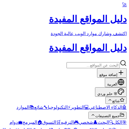
🚀
دليل المواقع المفيدة
اكتشف وشارك موارد الويب عالية الجودة
دليل المواقع المفيدة
إضافة موقع
العربية
حلم وردي
🌸
شائع
الموارد
📚
شائع
🔧
التكنولوجيا
⚡
التطوير
💻
الذكاء الاصطناعي
🤖
جميع التصنيفات
دوام
💼
المبرمج
🏠
التسوق
🛒
الترفيه
🎮
شخصي
👤
البحث
🔍
الكل
🎯