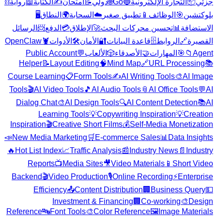
⛓️
رواية
📖
الكتابة
✍️
امتحان
📝
دولي
🌐
Go
🔵
التجارة الإلكترونية
📦
جزئي
🖥️
النطاق
🌍
السحابة
☁️
تطبيق صغير
📱
الوظائف
🎯
بلوكتشين
الرسائل
📨
الدفع
💳
الإطلاق
🚀
تحسين محركات البحث
📊
الاستضافة
OpenClaw
🦞
الأدوات
🛠️
الأمان
🔐
قاعدة البيانات
🗄️
الروابط
🔗
القصيرة
Public Account
💬
الألعاب
🎲
الأصدقاء
🤝
المهارات
🎯
📁
Agent
Helper
📝
Layout Editing
🧠
Mind Map
🔗
URL Processing
📚
Course Learning
📋
Form Tools
✍️
AI Writing Tools
🎨
AI Image
Tools
🎬
AI Video Tools
🎵
AI Audio Tools
📎
AI Office Tools
💬
AI
Dialog Chat
🎨
AI Design Tools
🔍
AI Content Detection
📚
AI
Learning Tools
💡
Copywriting Inspiration
💡
Creation
Inspiration
🎬
Creative Short Films
💰
Self-Media Monetization
📣
New Media Marketing
🛒
E-commerce Sales
📊
Data Insights
🔥
Hot List Index
📈
Traffic Analysis
📰
Industry News
📄
Industry
Reports
📺
Media Sites
🎥
Video Materials
📱
Short Video
Backend
🎬
Video Production
🎙️
Online Recording
⚡
Enterprise
Efficiency
📤
Content Distribution
🏢
Business Query
💵
Investment & Financing
🏢
Co-working
🎨
Design
Reference
🔤
Font Tools
🎨
Color Reference
🖼️
Image Materials