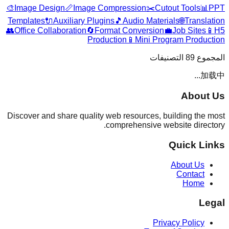
🎨
Image Design
📏
Image Compression
✂️
Cutout Tools
📊
PPT
Templates
🔌
Auxiliary Plugins
🎵
Audio Materials
🌐
Translation
👥
Office Collaboration
🔄
Format Conversion
💼
Job Sites
📱
H5
Production
📱
Mini Program Production
التصنيفات
89
المجموع
加载中...
About Us
Discover and share quality web resources, building the most
comprehensive website directory.
Quick Links
About Us
Contact
Home
Legal
Privacy Policy