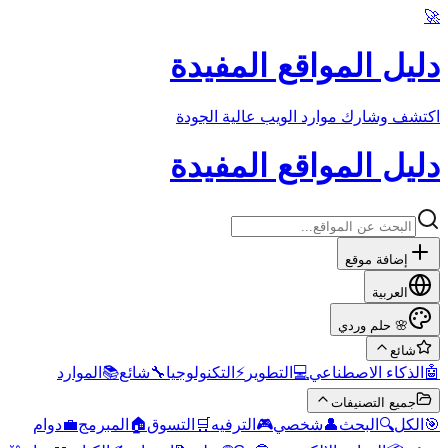
🚀
دليل المواقع المفيدة
اكتشف وشارك موارد الويب عالية الجودة
دليل المواقع المفيدة
إضافة موقع
العربية
حلم وردي
🌸
شائع
الموارد
📚
شائع
🔧
التكنولوجيا
⚡
التطوير
💻
الذكاء الاصطناعي
🤖
جميع التصنيفات
دوام
💼
المبرمج
🏠
التسوق
🛒
الترفيه
🎮
شخصي
👤
البحث
🔍
الكل
🎯