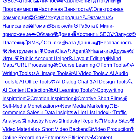
🎯
Все
🔍
Поиск
👤
Личное
🎮
Развлечения
🛒
Покупки
🏠
Программист
💼
Частичная Занятость
📦
Электронная
Коммерция
🔵
Go
🌐
Международные
📝
Экзамен
✍️
Написание
📖
Роман
⛓️
Блокчейн
🎯
Работа
📱
Мини-
приложение
☁️
Облако
🌍
Домен
🖥️
Хостинг
📊
SEO
🚀
Запуск
💳
Платежи
📨
SMS
🔗
Ссылки
🗄️
База Данных
🔐
Безопасность
🛠️
Инструменты
🦞
OpenClaw
📁
Agent
🎯
Навыки
🤝
Друзья
🎲
Игры
💬
Public Account Helper
📝
Layout Editing
🧠
Mind
Map
🔗
URL Processing
📚
Course Learning
📋
Form Tools
✍️
AI
Writing Tools
🎨
AI Image Tools
🎬
AI Video Tools
🎵
AI Audio
Tools
📎
AI Office Tools
💬
AI Dialog Chat
🎨
AI Design Tools
🔍
AI Content Detection
📚
AI Learning Tools
💡
Copywriting
Inspiration
💡
Creation Inspiration
🎬
Creative Short Films
💰
Self-Media Monetization
📣
New Media Marketing
🛒
E-
commerce Sales
📊
Data Insights
🔥
Hot List Index
📈
Traffic
Analysis
📰
Industry News
📄
Industry Reports
📺
Media Sites
🎥
Video Materials
📱
Short Video Backend
🎬
Video Production
🎙️
Online Recording
⚡
Enterprise Efficiency
📤
Content