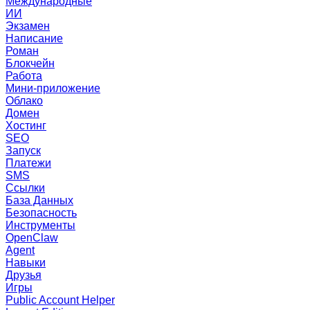
Международные
ИИ
Экзамен
Написание
Роман
Блокчейн
Работа
Мини-приложение
Облако
Домен
Хостинг
SEO
Запуск
Платежи
SMS
Ссылки
База Данных
Безопасность
Инструменты
OpenClaw
Agent
Навыки
Друзья
Игры
Public Account Helper