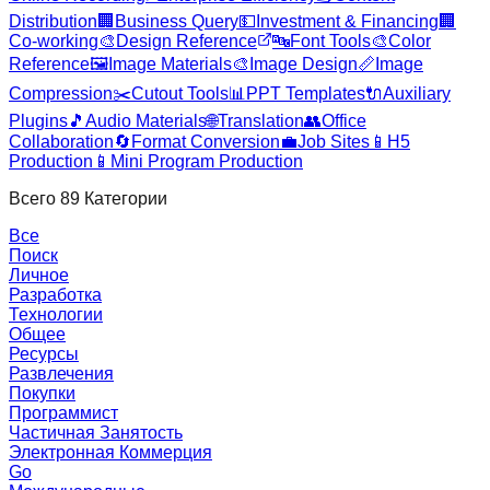
Distribution
🏢
Business Query
💵
Investment & Financing
🏢
Co-working
🎨
Design Reference
🔤
Font Tools
🎨
Color
Reference
🖼️
Image Materials
🎨
Image Design
📏
Image
Compression
✂️
Cutout Tools
📊
PPT Templates
🔌
Auxiliary
Plugins
🎵
Audio Materials
🌐
Translation
👥
Office
Collaboration
🔄
Format Conversion
💼
Job Sites
📱
H5
Production
📱
Mini Program Production
Всего
89
Категории
Все
Поиск
Личное
Разработка
Технологии
Общее
Ресурсы
Развлечения
Покупки
Программист
Частичная Занятость
Электронная Коммерция
Go