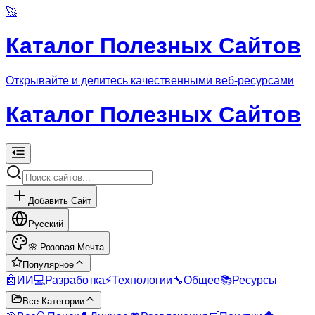
🚀
Каталог Полезных Сайтов
Открывайте и делитесь качественными веб-ресурсами
Каталог Полезных Сайтов
Добавить Сайт
Русский
🌸
Розовая Мечта
Популярное
🤖
ИИ
💻
Разработка
⚡
Технологии
🔧
Общее
📚
Ресурсы
Все Категории