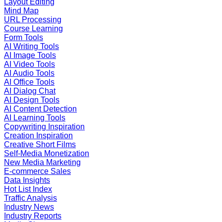
Layout Editing
Mind Map
URL Processing
Course Learning
Form Tools
AI Writing Tools
AI Image Tools
AI Video Tools
AI Audio Tools
AI Office Tools
AI Dialog Chat
AI Design Tools
AI Content Detection
AI Learning Tools
Copywriting Inspiration
Creation Inspiration
Creative Short Films
Self-Media Monetization
New Media Marketing
E-commerce Sales
Data Insights
Hot List Index
Traffic Analysis
Industry News
Industry Reports