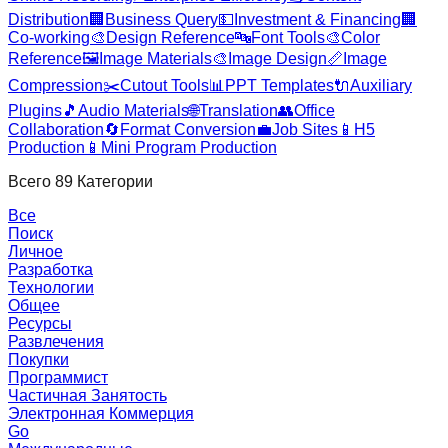
Distribution
🏢
Business Query
💵
Investment & Financing
🏢
Co-working
🎨
Design Reference
🔤
Font Tools
🎨
Color
Reference
🖼️
Image Materials
🎨
Image Design
📏
Image
Compression
✂️
Cutout Tools
📊
PPT Templates
🔌
Auxiliary
Plugins
🎵
Audio Materials
🌐
Translation
👥
Office
Collaboration
🔄
Format Conversion
💼
Job Sites
📱
H5
Production
📱
Mini Program Production
Всего
89
Категории
Все
Поиск
Личное
Разработка
Технологии
Общее
Ресурсы
Развлечения
Покупки
Программист
Частичная Занятость
Электронная Коммерция
Go