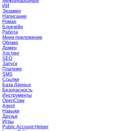
Международные
ИИ
Экзамен
Написание
Роман
Блокчейн
Работа
Мини-приложение
Облако
Домен
Хостинг
SEO
Запуск
Платежи
SMS
Ссылки
База Данных
Безопасность
Инструменты
OpenClaw
Agent
Навыки
Друзья
Игры
Public Account Helper