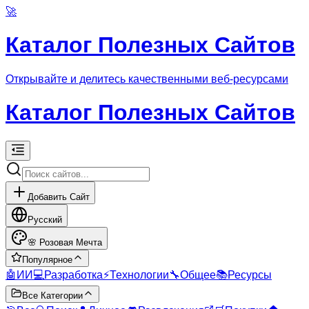
🚀
Каталог Полезных Сайтов
Открывайте и делитесь качественными веб-ресурсами
Каталог Полезных Сайтов
Добавить Сайт
Русский
🌸
Розовая Мечта
Популярное
🤖
ИИ
💻
Разработка
⚡
Технологии
🔧
Общее
📚
Ресурсы
Все Категории