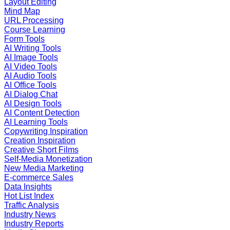
Layout Editing
Mind Map
URL Processing
Course Learning
Form Tools
AI Writing Tools
AI Image Tools
AI Video Tools
AI Audio Tools
AI Office Tools
AI Dialog Chat
AI Design Tools
AI Content Detection
AI Learning Tools
Copywriting Inspiration
Creation Inspiration
Creative Short Films
Self-Media Monetization
New Media Marketing
E-commerce Sales
Data Insights
Hot List Index
Traffic Analysis
Industry News
Industry Reports