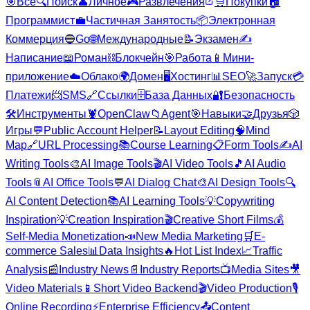
🎯
Все
🔍
Поиск
👤
Личное
🎮
Развлечения
🛒
Покупки
🏠
Программист
💼
Частичная Занятость
📦
Электронная
Коммерция
🔵
Go
🌐
Международные
📝
Экзамен
✍️
Написание
📖
Роман
⛓️
Блокчейн
🎯
Работа
📱
Мини-
приложение
☁️
Облако
🌍
Домен
🖥️
Хостинг
📊
SEO
🚀
Запуск
💳
Платежи
📨
SMS
🔗
Ссылки
🗄️
База Данных
🔐
Безопасность
🛠️
Инструменты
🦞
OpenClaw
📁
Agent
🎯
Навыки
🤝
Друзья
🎲
Игры
💬
Public Account Helper
📝
Layout Editing
🧠
Mind
Map
🔗
URL Processing
📚
Course Learning
📋
Form Tools
✍️
AI
Writing Tools
🎨
AI Image Tools
🎬
AI Video Tools
🎵
AI Audio
Tools
📎
AI Office Tools
💬
AI Dialog Chat
🎨
AI Design Tools
🔍
AI Content Detection
📚
AI Learning Tools
💡
Copywriting
Inspiration
💡
Creation Inspiration
🎬
Creative Short Films
💰
Self-Media Monetization
📣
New Media Marketing
🛒
E-
commerce Sales
📊
Data Insights
🔥
Hot List Index
📈
Traffic
Analysis
📰
Industry News
📄
Industry Reports
📺
Media Sites
🎥
Video Materials
📱
Short Video Backend
🎬
Video Production
🎙️
Online Recording
⚡
Enterprise Efficiency
📤
Content