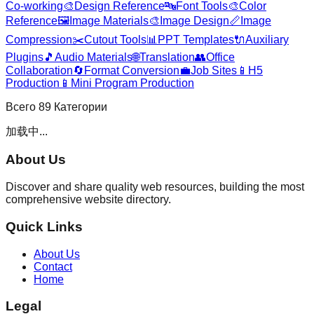
Co-working
🎨
Design Reference
🔤
Font Tools
🎨
Color
Reference
🖼️
Image Materials
🎨
Image Design
📏
Image
Compression
✂️
Cutout Tools
📊
PPT Templates
🔌
Auxiliary
Plugins
🎵
Audio Materials
🌐
Translation
👥
Office
Collaboration
🔄
Format Conversion
💼
Job Sites
📱
H5
Production
📱
Mini Program Production
Всего
89
Категории
加载中...
About Us
Discover and share quality web resources, building the most
comprehensive website directory.
Quick Links
About Us
Contact
Home
Legal