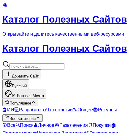
🚀
Каталог Полезных Сайтов
Открывайте и делитесь качественными веб-ресурсами
Каталог Полезных Сайтов
Добавить Сайт
Русский
🌸
Розовая Мечта
Популярное
🤖
ИИ
💻
Разработка
⚡
Технологии
🔧
Общее
📚
Ресурсы
Все Категории
🎯
Все
🔍
Поиск
👤
Личное
🎮
Развлечения
🛒
Покупки
🏠