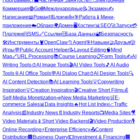
Программист
💼
Частичная Занятость
📦
Электронная
Коммерция
🔵
Go
🌐
Международные
📝
Экзамен
✍️
Написание
📖
Роман
⛓️
Блокчейн
🎯
Работа
📱
Мини-
приложение
☁️
Облако
🌍
Домен
🖥️
Хостинг
📊
SEO
🚀
Запуск
💳
Платежи
📨
SMS
🔗
Ссылки
🗄️
База Данных
🔐
Безопасность
🛠️
Инструменты
🦞
OpenClaw
📁
Agent
🎯
Навыки
🤝
Друзья
🎲
Игры
💬
Public Account Helper
📝
Layout Editing
🧠
Mind
Map
🔗
URL Processing
📚
Course Learning
📋
Form Tools
✍️
AI
Writing Tools
🎨
AI Image Tools
🎬
AI Video Tools
🎵
AI Audio
Tools
📎
AI Office Tools
💬
AI Dialog Chat
🎨
AI Design Tools
🔍
AI Content Detection
📚
AI Learning Tools
💡
Copywriting
Inspiration
💡
Creation Inspiration
🎬
Creative Short Films
💰
Self-Media Monetization
📣
New Media Marketing
🛒
E-
commerce Sales
📊
Data Insights
🔥
Hot List Index
📈
Traffic
Analysis
📰
Industry News
📄
Industry Reports
📺
Media Sites
🎥
Video Materials
📱
Short Video Backend
🎬
Video Production
🎙️
Online Recording
⚡
Enterprise Efficiency
📤
Content
Distribution
🏢
Business Query
💵
Investment & Financing
🏢