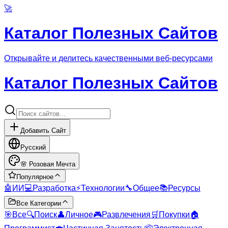
🚀
Каталог Полезных Сайтов
Открывайте и делитесь качественными веб-ресурсами
Каталог Полезных Сайтов
Добавить Сайт
Русский
🌸
Розовая Мечта
Популярное
🤖
ИИ
💻
Разработка
⚡
Технологии
🔧
Общее
📚
Ресурсы
Все Категории
🎯
Все
🔍
Поиск
👤
Личное
🎮
Развлечения
🛒
Покупки
🏠