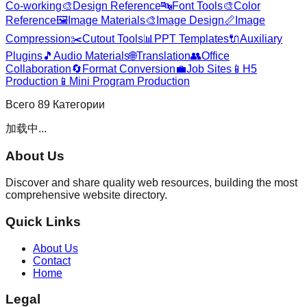
Co-working
🎨
Design Reference
🔤
Font Tools
🎨
Color
Reference
🖼️
Image Materials
🎨
Image Design
📏
Image
Compression
✂️
Cutout Tools
📊
PPT Templates
🔌
Auxiliary
Plugins
🎵
Audio Materials
🌐
Translation
👥
Office
Collaboration
🔄
Format Conversion
💼
Job Sites
📱
H5
Production
📱
Mini Program Production
Всего
89
Категории
加载中...
About Us
Discover and share quality web resources, building the most
comprehensive website directory.
Quick Links
About Us
Contact
Home
Legal