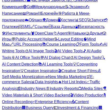
Программист
💼
Частичная Занятость
📦
Электронная
Коммерция
🔵
Go
🌐
Международные
📝
Экзамен
✍️
Написание
📖
Роман
⛓️
Блокчейн
🎯
Работа
📱
Мини-
приложение
☁️
Облако
🌍
Домен
🖥️
Хостинг
📊
SEO
🚀
Запуск
💳
Платежи
📨
SMS
🔗
Ссылки
🗄️
База Данных
🔐
Безопасность
🛠️
Инструменты
🦞
OpenClaw
📁
Agent
🎯
Навыки
🤝
Друзья
🎲
Игры
💬
Public Account Helper
📝
Layout Editing
🧠
Mind
Map
🔗
URL Processing
📚
Course Learning
📋
Form Tools
✍️
AI
Writing Tools
🎨
AI Image Tools
🎬
AI Video Tools
🎵
AI Audio
Tools
📎
AI Office Tools
💬
AI Dialog Chat
🎨
AI Design Tools
🔍
AI Content Detection
📚
AI Learning Tools
💡
Copywriting
Inspiration
💡
Creation Inspiration
🎬
Creative Short Films
💰
Self-Media Monetization
📣
New Media Marketing
🛒
E-
commerce Sales
📊
Data Insights
🔥
Hot List Index
📈
Traffic
Analysis
📰
Industry News
📄
Industry Reports
📺
Media Sites
🎥
Video Materials
📱
Short Video Backend
🎬
Video Production
🎙️
Online Recording
⚡
Enterprise Efficiency
📤
Content
Distribution
🏢
Business Query
💵
Investment & Financing
🏢