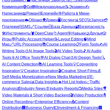
Программист
💼
Частичная Занятость
📦
Электронная
Коммерция
🔵
Go
🌐
Международные
📝
Экзамен
✍️
Написание
📖
Роман
⛓️
Блокчейн
🎯
Работа
📱
Мини-
приложение
☁️
Облако
🌍
Домен
🖥️
Хостинг
📊
SEO
🚀
Запуск
💳
Платежи
📨
SMS
🔗
Ссылки
🗄️
База Данных
🔐
Безопасность
🛠️
Инструменты
🦞
OpenClaw
📁
Agent
🎯
Навыки
🤝
Друзья
🎲
Игры
💬
Public Account Helper
📝
Layout Editing
🧠
Mind
Map
🔗
URL Processing
📚
Course Learning
📋
Form Tools
✍️
AI
Writing Tools
🎨
AI Image Tools
🎬
AI Video Tools
🎵
AI Audio
Tools
📎
AI Office Tools
💬
AI Dialog Chat
🎨
AI Design Tools
🔍
AI Content Detection
📚
AI Learning Tools
💡
Copywriting
Inspiration
💡
Creation Inspiration
🎬
Creative Short Films
💰
Self-Media Monetization
📣
New Media Marketing
🛒
E-
commerce Sales
📊
Data Insights
🔥
Hot List Index
📈
Traffic
Analysis
📰
Industry News
📄
Industry Reports
📺
Media Sites
🎥
Video Materials
📱
Short Video Backend
🎬
Video Production
🎙️
Online Recording
⚡
Enterprise Efficiency
📤
Content
Distribution
🏢
Business Query
💵
Investment & Financing
🏢