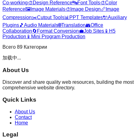
Co-working
🎨
Design Reference
🔤
Font Tools
🎨
Color
Reference
🖼️
Image Materials
🎨
Image Design
📏
Image
Compression
✂️
Cutout Tools
📊
PPT Templates
🔌
Auxiliary
Plugins
🎵
Audio Materials
🌐
Translation
👥
Office
Collaboration
🔄
Format Conversion
💼
Job Sites
📱
H5
Production
📱
Mini Program Production
Всего
89
Категории
加载中...
About Us
Discover and share quality web resources, building the most
comprehensive website directory.
Quick Links
About Us
Contact
Home
Legal