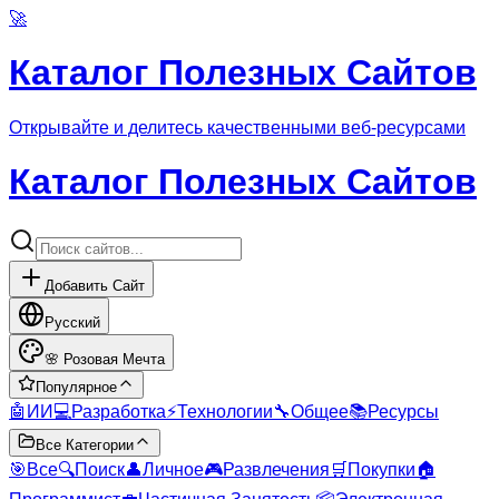
🚀
Каталог Полезных Сайтов
Открывайте и делитесь качественными веб-ресурсами
Каталог Полезных Сайтов
Добавить Сайт
Русский
🌸
Розовая Мечта
Популярное
🤖
ИИ
💻
Разработка
⚡
Технологии
🔧
Общее
📚
Ресурсы
Все Категории
🎯
Все
🔍
Поиск
👤
Личное
🎮
Развлечения
🛒
Покупки
🏠