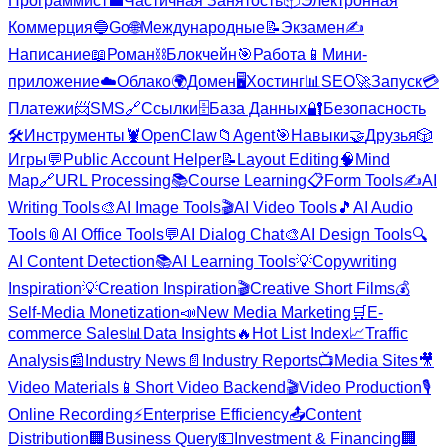
Программист
💼
Частичная Занятость
📦
Электронная
Коммерция
🔵
Go
🌐
Международные
📝
Экзамен
✍️
Написание
📖
Роман
⛓️
Блокчейн
🎯
Работа
📱
Мини-
приложение
☁️
Облако
🌍
Домен
🖥️
Хостинг
📊
SEO
🚀
Запуск
💳
Платежи
📨
SMS
🔗
Ссылки
🗄️
База Данных
🔐
Безопасность
🛠️
Инструменты
🦞
OpenClaw
📁
Agent
🎯
Навыки
🤝
Друзья
🎲
Игры
💬
Public Account Helper
📝
Layout Editing
🧠
Mind
Map
🔗
URL Processing
📚
Course Learning
📋
Form Tools
✍️
AI
Writing Tools
🎨
AI Image Tools
🎬
AI Video Tools
🎵
AI Audio
Tools
📎
AI Office Tools
💬
AI Dialog Chat
🎨
AI Design Tools
🔍
AI Content Detection
📚
AI Learning Tools
💡
Copywriting
Inspiration
💡
Creation Inspiration
🎬
Creative Short Films
💰
Self-Media Monetization
📣
New Media Marketing
🛒
E-
commerce Sales
📊
Data Insights
🔥
Hot List Index
📈
Traffic
Analysis
📰
Industry News
📄
Industry Reports
📺
Media Sites
🎥
Video Materials
📱
Short Video Backend
🎬
Video Production
🎙️
Online Recording
⚡
Enterprise Efficiency
📤
Content
Distribution
🏢
Business Query
💵
Investment & Financing
🏢