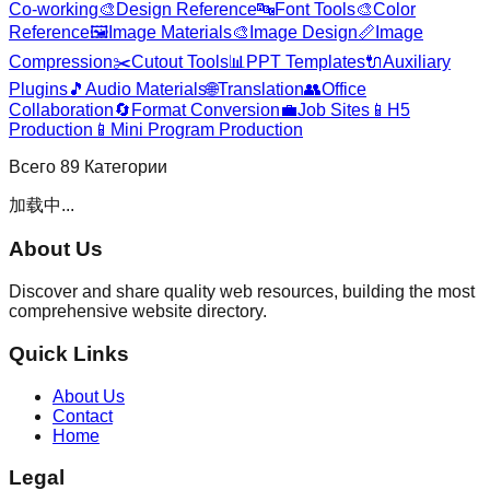
Co-working
🎨
Design Reference
🔤
Font Tools
🎨
Color
Reference
🖼️
Image Materials
🎨
Image Design
📏
Image
Compression
✂️
Cutout Tools
📊
PPT Templates
🔌
Auxiliary
Plugins
🎵
Audio Materials
🌐
Translation
👥
Office
Collaboration
🔄
Format Conversion
💼
Job Sites
📱
H5
Production
📱
Mini Program Production
Всего
89
Категории
加载中...
About Us
Discover and share quality web resources, building the most
comprehensive website directory.
Quick Links
About Us
Contact
Home
Legal