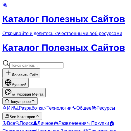
🚀
Каталог Полезных Сайтов
Открывайте и делитесь качественными веб-ресурсами
Каталог Полезных Сайтов
Добавить Сайт
Русский
🌸
Розовая Мечта
Популярное
🤖
ИИ
💻
Разработка
⚡
Технологии
🔧
Общее
📚
Ресурсы
Все Категории
🎯
Все
🔍
Поиск
👤
Личное
🎮
Развлечения
🛒
Покупки
🏠