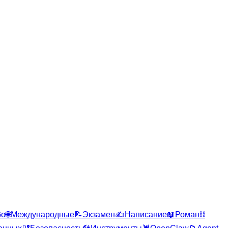
Go
🌐
Международные
📝
Экзамен
✍️
Написание
📖
Роман
⛓️