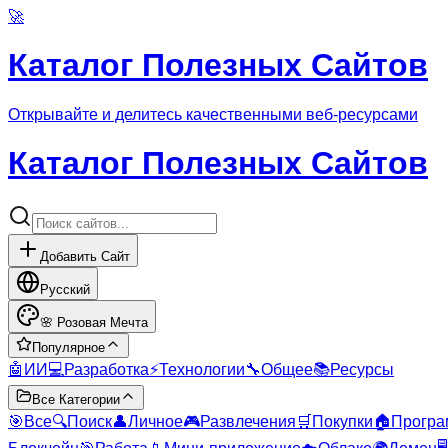
🚀
Каталог Полезных Сайтов
Открывайте и делитесь качественными веб-ресурсами
Каталог Полезных Сайтов
Добавить Сайт
Русский
🌸
Розовая Мечта
Популярное
🤖
ИИ
💻
Разработка
⚡
Технологии
🔧
Общее
📚
Ресурсы
Все Категории
🎯
Все
🔍
Поиск
👤
Личное
🎮
Развлечения
🛒
Покупки
🏠
Програ