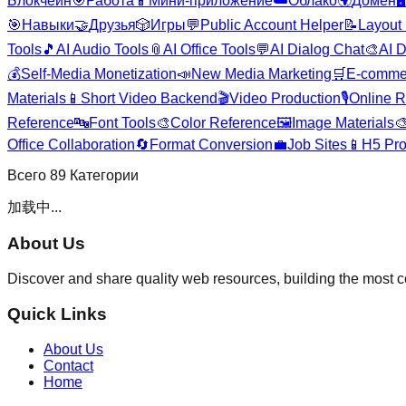
Блокчейн
🎯
Работа
📱
Мини-приложение
☁️
Облако
🌍
Домен
🖥️
🎯
Навыки
🤝
Друзья
🎲
Игры
💬
Public Account Helper
📝
Layout 
Tools
🎵
AI Audio Tools
📎
AI Office Tools
💬
AI Dialog Chat
🎨
AI D
💰
Self-Media Monetization
📣
New Media Marketing
🛒
E-comme
Materials
📱
Short Video Backend
🎬
Video Production
🎙️
Online R
Reference
🔤
Font Tools
🎨
Color Reference
🖼️
Image Materials

Office Collaboration
🔄
Format Conversion
💼
Job Sites
📱
H5 Pro
Всего
89
Категории
加载中...
About Us
Discover and share quality web resources, building the most 
Quick Links
About Us
Contact
Home