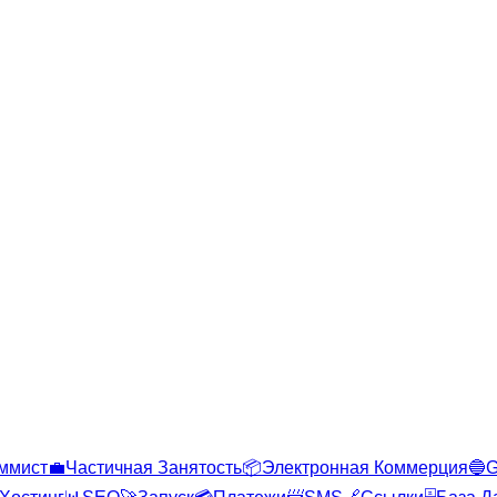
ммист
💼
Частичная Занятость
📦
Электронная Коммерция
🔵