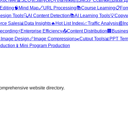
Хостинг
📊
SEO
🚀
Запуск
💳
Платежи
📨
SMS
🔗
Ссылки
🗄️
База Д
Editing
🧠
Mind Map
🔗
URL Processing
📚
Course Learning
📋
For
esign Tools
🔍
AI Content Detection
📚
AI Learning Tools
💡
Copywr
rce Sales
📊
Data Insights
🔥
Hot List Index
📈
Traffic Analysis
📰
In
ecording
⚡
Enterprise Efficiency
📤
Content Distribution
🏢
Busines

Image Design
📏
Image Compression
✂️
Cutout Tools
📊
PPT Tem
duction
📱
Mini Program Production
comprehensive website directory.