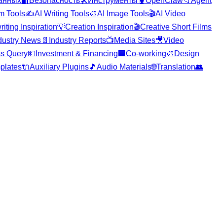
анных
🔐
Безопасность
🛠️
Инструменты
🦞
OpenClaw
📁
Agent
m Tools
✍️
AI Writing Tools
🎨
AI Image Tools
🎬
AI Video
iting Inspiration
💡
Creation Inspiration
🎬
Creative Short Films
dustry News
📄
Industry Reports
📺
Media Sites
🎥
Video
s Query
💵
Investment & Financing
🏢
Co-working
🎨
Design
plates
🔌
Auxiliary Plugins
🎵
Audio Materials
🌐
Translation
👥