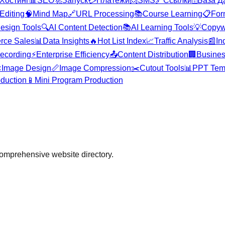
Хостинг
📊
SEO
🚀
Запуск
💳
Платежи
📨
SMS
🔗
Ссылки
🗄️
База Д
Editing
🧠
Mind Map
🔗
URL Processing
📚
Course Learning
📋
For
esign Tools
🔍
AI Content Detection
📚
AI Learning Tools
💡
Copywr
rce Sales
📊
Data Insights
🔥
Hot List Index
📈
Traffic Analysis
📰
In
ecording
⚡
Enterprise Efficiency
📤
Content Distribution
🏢
Busines

Image Design
📏
Image Compression
✂️
Cutout Tools
📊
PPT Tem
duction
📱
Mini Program Production
comprehensive website directory.