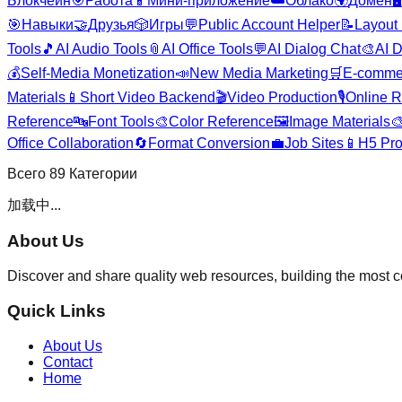
Блокчейн
🎯
Работа
📱
Мини-приложение
☁️
Облако
🌍
Домен
🖥️
🎯
Навыки
🤝
Друзья
🎲
Игры
💬
Public Account Helper
📝
Layout 
Tools
🎵
AI Audio Tools
📎
AI Office Tools
💬
AI Dialog Chat
🎨
AI D
💰
Self-Media Monetization
📣
New Media Marketing
🛒
E-comme
Materials
📱
Short Video Backend
🎬
Video Production
🎙️
Online R
Reference
🔤
Font Tools
🎨
Color Reference
🖼️
Image Materials

Office Collaboration
🔄
Format Conversion
💼
Job Sites
📱
H5 Pro
Всего
89
Категории
加载中...
About Us
Discover and share quality web resources, building the most 
Quick Links
About Us
Contact
Home