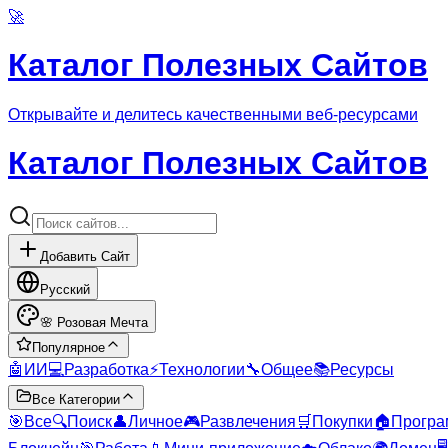
🚀
Каталог Полезных Сайтов
Открывайте и делитесь качественными веб-ресурсами
Каталог Полезных Сайтов
Добавить Сайт
Русский
🌸
Розовая Мечта
Популярное
🤖
ИИ
💻
Разработка
⚡
Технологии
🔧
Общее
📚
Ресурсы
Все Категории
🎯
Все
🔍
Поиск
👤
Личное
🎮
Развлечения
🛒
Покупки
🏠
Програ