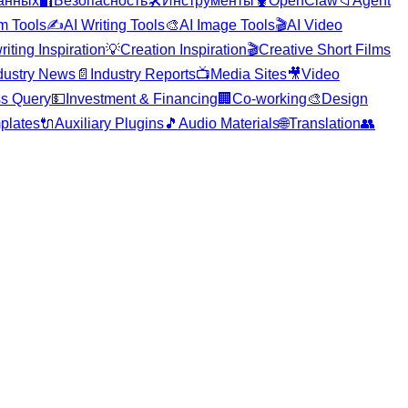
анных
🔐
Безопасность
🛠️
Инструменты
🦞
OpenClaw
📁
Agent
m Tools
✍️
AI Writing Tools
🎨
AI Image Tools
🎬
AI Video
iting Inspiration
💡
Creation Inspiration
🎬
Creative Short Films
dustry News
📄
Industry Reports
📺
Media Sites
🎥
Video
s Query
💵
Investment & Financing
🏢
Co-working
🎨
Design
plates
🔌
Auxiliary Plugins
🎵
Audio Materials
🌐
Translation
👥