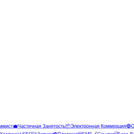
ммист
💼
Частичная Занятость
📦
Электронная Коммерция
🔵