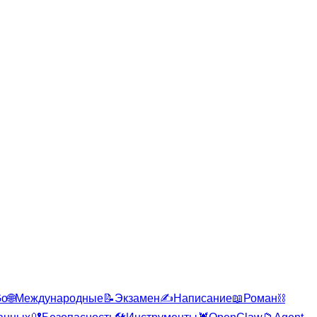
Go
🌐
Международные
📝
Экзамен
✍️
Написание
📖
Роман
⛓️