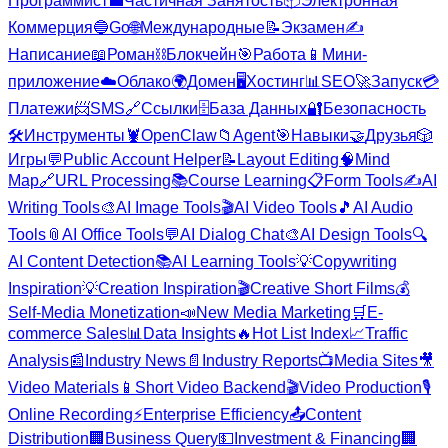
Программист
💼
Частичная Занятость
📦
Электронная
Коммерция
🔵
Go
🌐
Международные
📝
Экзамен
✍️
Написание
📖
Роман
⛓️
Блокчейн
🎯
Работа
📱
Мини-
приложение
☁️
Облако
🌍
Домен
🖥️
Хостинг
📊
SEO
🚀
Запуск
💳
Платежи
📨
SMS
🔗
Ссылки
🗄️
База Данных
🔐
Безопасность
🛠️
Инструменты
🦞
OpenClaw
📁
Agent
🎯
Навыки
🤝
Друзья
🎲
Игры
💬
Public Account Helper
📝
Layout Editing
🧠
Mind
Map
🔗
URL Processing
📚
Course Learning
📋
Form Tools
✍️
AI
Writing Tools
🎨
AI Image Tools
🎬
AI Video Tools
🎵
AI Audio
Tools
📎
AI Office Tools
💬
AI Dialog Chat
🎨
AI Design Tools
🔍
AI Content Detection
📚
AI Learning Tools
💡
Copywriting
Inspiration
💡
Creation Inspiration
🎬
Creative Short Films
💰
Self-Media Monetization
📣
New Media Marketing
🛒
E-
commerce Sales
📊
Data Insights
🔥
Hot List Index
📈
Traffic
Analysis
📰
Industry News
📄
Industry Reports
📺
Media Sites
🎥
Video Materials
📱
Short Video Backend
🎬
Video Production
🎙️
Online Recording
⚡
Enterprise Efficiency
📤
Content
Distribution
🏢
Business Query
💵
Investment & Financing
🏢