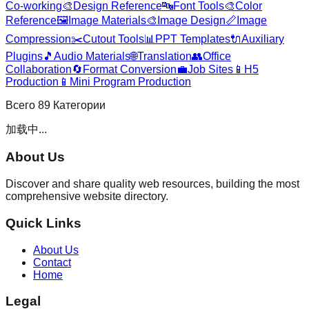
Co-working
🎨
Design Reference
🔤
Font Tools
🎨
Color
Reference
🖼️
Image Materials
🎨
Image Design
📏
Image
Compression
✂️
Cutout Tools
📊
PPT Templates
🔌
Auxiliary
Plugins
🎵
Audio Materials
🌐
Translation
👥
Office
Collaboration
🔄
Format Conversion
💼
Job Sites
📱
H5
Production
📱
Mini Program Production
Всего
89
Категории
加载中...
About Us
Discover and share quality web resources, building the most
comprehensive website directory.
Quick Links
About Us
Contact
Home
Legal