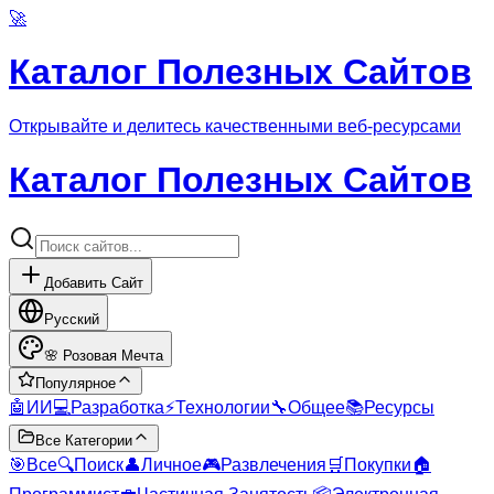
🚀
Каталог Полезных Сайтов
Открывайте и делитесь качественными веб-ресурсами
Каталог Полезных Сайтов
Добавить Сайт
Русский
🌸
Розовая Мечта
Популярное
🤖
ИИ
💻
Разработка
⚡
Технологии
🔧
Общее
📚
Ресурсы
Все Категории
🎯
Все
🔍
Поиск
👤
Личное
🎮
Развлечения
🛒
Покупки
🏠