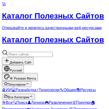
🚀
Каталог Полезных Сайтов
Открывайте и делитесь качественными веб-ресурсами
Каталог Полезных Сайтов
Добавить Сайт
Русский
🌸
Розовая Мечта
Популярное
🤖
ИИ
💻
Разработка
⚡
Технологии
🔧
Общее
📚
Ресурсы
Все Категории
🎯
Все
🔍
Поиск
👤
Личное
🎮
Развлечения
🛒
Покупки
🏠