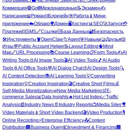
Программист
💼
Частичная Занятость
📦
Электронная
Коммерция
🔵
Go
🌐
Международные
📝
Экзамен
✍️
Написание
📖
Роман
⛓️
Блокчейн
🎯
Работа
📱
Мини-
приложение
☁️
Облако
🌍
Домен
🖥️
Хостинг
📊
SEO
🚀
Запуск
💳
Платежи
📨
SMS
🔗
Ссылки
🗄️
База Данных
🔐
Безопасность
🛠️
Инструменты
🦞
OpenClaw
📁
Agent
🎯
Навыки
🤝
Друзья
🎲
Игры
💬
Public Account Helper
📝
Layout Editing
🧠
Mind
Map
🔗
URL Processing
📚
Course Learning
📋
Form Tools
✍️
AI
Writing Tools
🎨
AI Image Tools
🎬
AI Video Tools
🎵
AI Audio
Tools
📎
AI Office Tools
💬
AI Dialog Chat
🎨
AI Design Tools
🔍
AI Content Detection
📚
AI Learning Tools
💡
Copywriting
Inspiration
💡
Creation Inspiration
🎬
Creative Short Films
💰
Self-Media Monetization
📣
New Media Marketing
🛒
E-
commerce Sales
📊
Data Insights
🔥
Hot List Index
📈
Traffic
Analysis
📰
Industry News
📄
Industry Reports
📺
Media Sites
🎥
Video Materials
📱
Short Video Backend
🎬
Video Production
🎙️
Online Recording
⚡
Enterprise Efficiency
📤
Content
Distribution
🏢
Business Query
💵
Investment & Financing
🏢