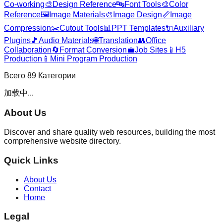
Co-working
🎨
Design Reference
🔤
Font Tools
🎨
Color
Reference
🖼️
Image Materials
🎨
Image Design
📏
Image
Compression
✂️
Cutout Tools
📊
PPT Templates
🔌
Auxiliary
Plugins
🎵
Audio Materials
🌐
Translation
👥
Office
Collaboration
🔄
Format Conversion
💼
Job Sites
📱
H5
Production
📱
Mini Program Production
Всего
89
Категории
加载中...
About Us
Discover and share quality web resources, building the most
comprehensive website directory.
Quick Links
About Us
Contact
Home
Legal