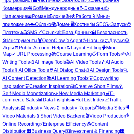
Программист
💼
Частичная Занятость
📦
Электронная
Коммерция
🔵
Go
🌐
Международные
📝
Экзамен
✍️
Написание
📖
Роман
⛓️
Блокчейн
🎯
Работа
📱
Мини-
приложение
☁️
Облако
🌍
Домен
🖥️
Хостинг
📊
SEO
🚀
Запуск
💳
Платежи
📨
SMS
🔗
Ссылки
🗄️
База Данных
🔐
Безопасность
🛠️
Инструменты
🦞
OpenClaw
📁
Agent
🎯
Навыки
🤝
Друзья
🎲
Игры
💬
Public Account Helper
📝
Layout Editing
🧠
Mind
Map
🔗
URL Processing
📚
Course Learning
📋
Form Tools
✍️
AI
Writing Tools
🎨
AI Image Tools
🎬
AI Video Tools
🎵
AI Audio
Tools
📎
AI Office Tools
💬
AI Dialog Chat
🎨
AI Design Tools
🔍
AI Content Detection
📚
AI Learning Tools
💡
Copywriting
Inspiration
💡
Creation Inspiration
🎬
Creative Short Films
💰
Self-Media Monetization
📣
New Media Marketing
🛒
E-
commerce Sales
📊
Data Insights
🔥
Hot List Index
📈
Traffic
Analysis
📰
Industry News
📄
Industry Reports
📺
Media Sites
🎥
Video Materials
📱
Short Video Backend
🎬
Video Production
🎙️
Online Recording
⚡
Enterprise Efficiency
📤
Content
Distribution
🏢
Business Query
💵
Investment & Financing
🏢