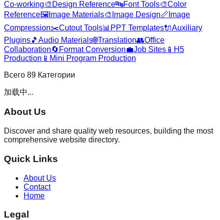
Co-working
🎨
Design Reference
🔤
Font Tools
🎨
Color
Reference
🖼️
Image Materials
🎨
Image Design
📏
Image
Compression
✂️
Cutout Tools
📊
PPT Templates
🔌
Auxiliary
Plugins
🎵
Audio Materials
🌐
Translation
👥
Office
Collaboration
🔄
Format Conversion
💼
Job Sites
📱
H5
Production
📱
Mini Program Production
Всего
89
Категории
加载中...
About Us
Discover and share quality web resources, building the most
comprehensive website directory.
Quick Links
About Us
Contact
Home
Legal