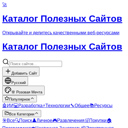
🚀
Каталог Полезных Сайтов
Открывайте и делитесь качественными веб-ресурсами
Каталог Полезных Сайтов
Добавить Сайт
Русский
🌸
Розовая Мечта
Популярное
🤖
ИИ
💻
Разработка
⚡
Технологии
🔧
Общее
📚
Ресурсы
Все Категории
🎯
Все
🔍
Поиск
👤
Личное
🎮
Развлечения
🛒
Покупки
🏠