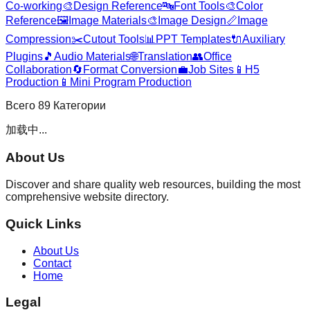
Co-working
🎨
Design Reference
🔤
Font Tools
🎨
Color
Reference
🖼️
Image Materials
🎨
Image Design
📏
Image
Compression
✂️
Cutout Tools
📊
PPT Templates
🔌
Auxiliary
Plugins
🎵
Audio Materials
🌐
Translation
👥
Office
Collaboration
🔄
Format Conversion
💼
Job Sites
📱
H5
Production
📱
Mini Program Production
Всего
89
Категории
加载中...
About Us
Discover and share quality web resources, building the most
comprehensive website directory.
Quick Links
About Us
Contact
Home
Legal