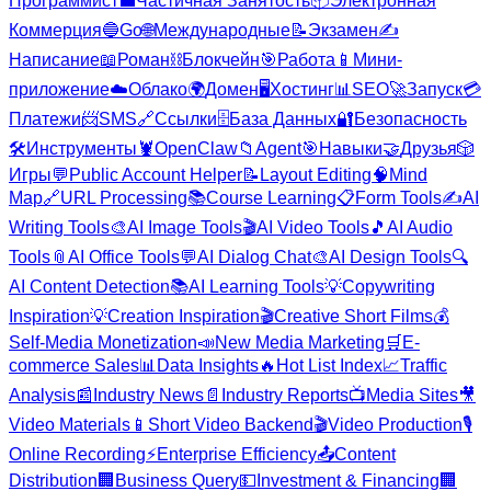
Программист
💼
Частичная Занятость
📦
Электронная
Коммерция
🔵
Go
🌐
Международные
📝
Экзамен
✍️
Написание
📖
Роман
⛓️
Блокчейн
🎯
Работа
📱
Мини-
приложение
☁️
Облако
🌍
Домен
🖥️
Хостинг
📊
SEO
🚀
Запуск
💳
Платежи
📨
SMS
🔗
Ссылки
🗄️
База Данных
🔐
Безопасность
🛠️
Инструменты
🦞
OpenClaw
📁
Agent
🎯
Навыки
🤝
Друзья
🎲
Игры
💬
Public Account Helper
📝
Layout Editing
🧠
Mind
Map
🔗
URL Processing
📚
Course Learning
📋
Form Tools
✍️
AI
Writing Tools
🎨
AI Image Tools
🎬
AI Video Tools
🎵
AI Audio
Tools
📎
AI Office Tools
💬
AI Dialog Chat
🎨
AI Design Tools
🔍
AI Content Detection
📚
AI Learning Tools
💡
Copywriting
Inspiration
💡
Creation Inspiration
🎬
Creative Short Films
💰
Self-Media Monetization
📣
New Media Marketing
🛒
E-
commerce Sales
📊
Data Insights
🔥
Hot List Index
📈
Traffic
Analysis
📰
Industry News
📄
Industry Reports
📺
Media Sites
🎥
Video Materials
📱
Short Video Backend
🎬
Video Production
🎙️
Online Recording
⚡
Enterprise Efficiency
📤
Content
Distribution
🏢
Business Query
💵
Investment & Financing
🏢