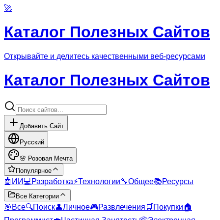
🚀
Каталог Полезных Сайтов
Открывайте и делитесь качественными веб-ресурсами
Каталог Полезных Сайтов
Добавить Сайт
Русский
🌸
Розовая Мечта
Популярное
🤖
ИИ
💻
Разработка
⚡
Технологии
🔧
Общее
📚
Ресурсы
Все Категории
🎯
Все
🔍
Поиск
👤
Личное
🎮
Развлечения
🛒
Покупки
🏠