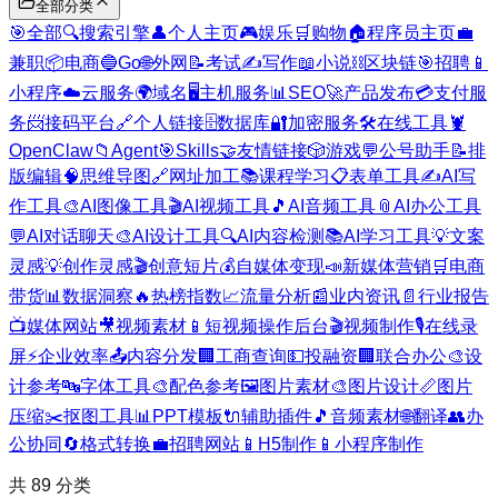
全部分类
🎯
全部
🔍
搜索引擎
👤
个人主页
🎮
娱乐
🛒
购物
🏠
程序员主页
💼
兼职
📦
电商
🔵
Go
🌐
外网
📝
考试
✍️
写作
📖
小说
⛓️
区块链
🎯
招聘
📱
小程序
☁️
云服务
🌍
域名
🖥️
主机服务
📊
SEO
🚀
产品发布
💳
支付服
务
📨
接码平台
🔗
个人链接
🗄️
数据库
🔐
加密服务
🛠️
在线工具
🦞
OpenClaw
📁
Agent
🎯
Skills
🤝
友情链接
🎲
游戏
💬
公号助手
📝
排
版编辑
🧠
思维导图
🔗
网址加工
📚
课程学习
📋
表单工具
✍️
AI写
作工具
🎨
AI图像工具
🎬
AI视频工具
🎵
AI音频工具
📎
AI办公工具
💬
AI对话聊天
🎨
AI设计工具
🔍
AI内容检测
📚
AI学习工具
💡
文案
灵感
💡
创作灵感
🎬
创意短片
💰
自媒体变现
📣
新媒体营销
🛒
电商
带货
📊
数据洞察
🔥
热榜指数
📈
流量分析
📰
业内资讯
📄
行业报告
📺
媒体网站
🎥
视频素材
📱
短视频操作后台
🎬
视频制作
🎙️
在线录
屏
⚡
企业效率
📤
内容分发
🏢
工商查询
💵
投融资
🏢
联合办公
🎨
设
计参考
🔤
字体工具
🎨
配色参考
🖼️
图片素材
🎨
图片设计
📏
图片
压缩
✂️
抠图工具
📊
PPT模板
🔌
辅助插件
🎵
音频素材
🌐
翻译
👥
办
公协同
🔄
格式转换
💼
招聘网站
📱
H5制作
📱
小程序制作
共
89
分类