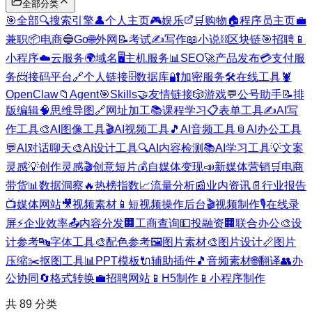
全部分类
🎯
全部
🔍
搜索引擎
👤
个人主页
🎮
娱乐
🛒
购物
🏠
程序员主页
💼
兼职
📦
电商
🔵
Go
🌐
外网
📝
考试
✍️
写作
📖
小说
⛓️
区块链
🎯
招聘
📱
小程序
☁️
云服务
🌍
域名
🖥️
主机服务
📊
SEO
🚀
产品发布
💳
支付服
务
📨
接码平台
🔗
个人链接
🗄️
数据库
🔐
加密服务
🛠️
在线工具
🦞
OpenClaw
📁
Agent
🎯
Skills
🤝
友情链接
🎲
游戏
💬
公号助手
📝
排
版编辑
🧠
思维导图
🔗
网址加工
📚
课程学习
📋
表单工具
✍️
AI写
作工具
🎨
AI图像工具
🎬
AI视频工具
🎵
AI音频工具
📎
AI办公工具
💬
AI对话聊天
🎨
AI设计工具
🔍
AI内容检测
📚
AI学习工具
💡
文案
灵感
💡
创作灵感
🎬
创意短片
💰
自媒体变现
📣
新媒体营销
🛒
电商
带货
📊
数据洞察
🔥
热榜指数
📈
流量分析
📰
业内资讯
📄
行业报告
📺
媒体网站
🎥
视频素材
📱
短视频操作后台
🎬
视频制作
🎙️
在线录
屏
⚡
企业效率
📤
内容分发
🏢
工商查询
💵
投融资
🏢
联合办公
🎨
设
计参考
🔤
字体工具
🎨
配色参考
🖼️
图片素材
🎨
图片设计
📏
图片
压缩
✂️
抠图工具
📊
PPT模板
🔌
辅助插件
🎵
音频素材
🌐
翻译
👥
办
公协同
🔄
格式转换
💼
招聘网站
📱
H5制作
📱
小程序制作
共
89
分类