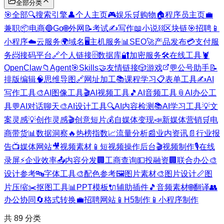
全部分类
🎯
全部
🔍
搜索引擎
👤
个人主页
🎮
娱乐
🛒
购物
🏠
程序员主页
💼
兼职
📦
电商
🔵
Go
🌐
外网
📝
考试
✍️
写作
📖
小说
⛓️
区块链
🎯
招聘
📱
小程序
☁️
云服务
🌍
域名
🖥️
主机服务
📊
SEO
🚀
产品发布
💳
支付服
务
📨
接码平台
🔗
个人链接
🗄️
数据库
🔐
加密服务
🛠️
在线工具
🦞
OpenClaw
📁
Agent
🎯
Skills
🤝
友情链接
🎲
游戏
💬
公号助手
📝
排版编辑
🧠
思维导图
🔗
网址加工
📚
课程学习
📋
表单工具
✍️
AI
写作工具
🎨
AI图像工具
🎬
AI视频工具
🎵
AI音频工具
📎
AI办公工
具
💬
AI对话聊天
🎨
AI设计工具
🔍
AI内容检测
📚
AI学习工具
💡
文
案灵感
💡
创作灵感
🎬
创意短片
💰
自媒体变现
📣
新媒体营销
🛒
电
商带货
📊
数据洞察
🔥
热榜指数
📈
流量分析
📰
业内资讯
📄
行业报
告
📺
媒体网站
🎥
视频素材
📱
短视频操作后台
🎬
视频制作
🎙️
在线
录屏
⚡
企业效率
📤
内容分发
🏢
工商查询
💵
投融资
🏢
联合办公
🎨
设计参考
🔤
字体工具
🎨
配色参考
🖼️
图片素材
🎨
图片设计
📏
图
片压缩
✂️
抠图工具
📊
PPT模板
🔌
辅助插件
🎵
音频素材
🌐
翻译
👥
办公协同
🔄
格式转换
💼
招聘网站
📱
H5制作
📱
小程序制作
共
89
分类