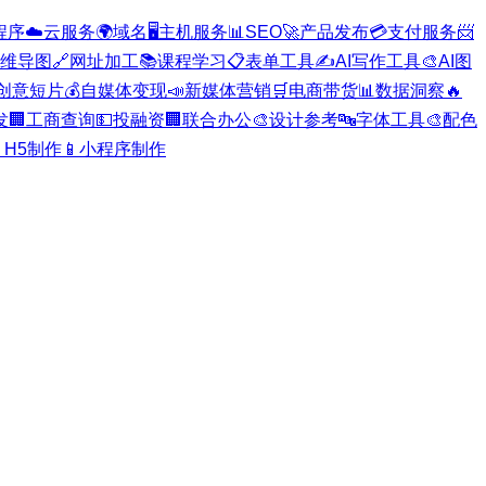
程序
☁️
云服务
🌍
域名
🖥️
主机服务
📊
SEO
🚀
产品发布
💳
支付服务
📨
维导图
🔗
网址加工
📚
课程学习
📋
表单工具
✍️
AI写作工具
🎨
AI图
创意短片
💰
自媒体变现
📣
新媒体营销
🛒
电商带货
📊
数据洞察
🔥
发
🏢
工商查询
💵
投融资
🏢
联合办公
🎨
设计参考
🔤
字体工具
🎨
配色

H5制作
📱
小程序制作