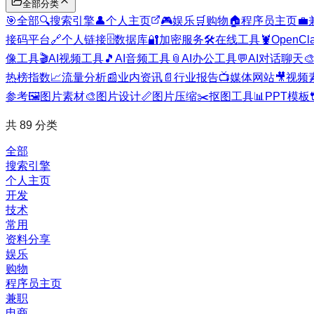
全部分类
🎯
全部
🔍
搜索引擎
👤
个人主页
🎮
娱乐
🛒
购物
🏠
程序员主页
💼
接码平台
🔗
个人链接
🗄️
数据库
🔐
加密服务
🛠️
在线工具
🦞
OpenCl
像工具
🎬
AI视频工具
🎵
AI音频工具
📎
AI办公工具
💬
AI对话聊天

热榜指数
📈
流量分析
📰
业内资讯
📄
行业报告
📺
媒体网站
🎥
视频
参考
🖼️
图片素材
🎨
图片设计
📏
图片压缩
✂️
抠图工具
📊
PPT模板
共
89
分类
全部
搜索引擎
个人主页
开发
技术
常用
资料分享
娱乐
购物
程序员主页
兼职
电商