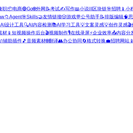
兼职
📦
电商
🔵
Go
🌐
外网
📝
考试
✍️
写作
📖
小说
⛓️
区块链
🎯
招聘
📱
小
aw
📁
Agent
🎯
Skills
🤝
友情链接
🎲
游戏
💬
公号助手
📝
排版编辑
🧠
思

AI设计工具
🔍
AI内容检测
📚
AI学习工具
💡
文案灵感
💡
创作灵感
🎬
素材
📱
短视频操作后台
🎬
视频制作
🎙️
在线录屏
⚡
企业效率
📤
内容分
🔌
辅助插件
🎵
音频素材
🌐
翻译
👥
办公协同
🔄
格式转换
💼
招聘网站
