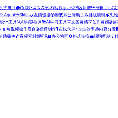
职
📦
电商
🔵
Go
🌐
外网
📝
考试
✍️
写作
📖
小说
⛓️
区块链
🎯
招聘
📱
小程
📁
Agent
🎯
Skills
🤝
友情链接
🎲
游戏
💬
公号助手
📝
排版编辑
🧠
思维
I设计工具
🔍
AI内容检测
📚
AI学习工具
💡
文案灵感
💡
创作灵感
🎬
创
材
📱
短视频操作后台
🎬
视频制作
🎙️
在线录屏
⚡
企业效率
📤
内容分发

辅助插件
🎵
音频素材
🌐
翻译
👥
办公协同
🔄
格式转换
💼
招聘网站
📱