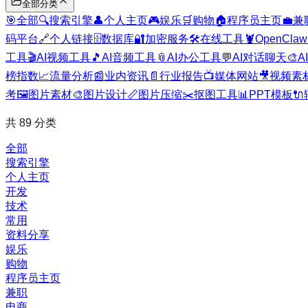
全部分类
🎯
全部
🔍
搜索引擎
👤
个人主页
🎮
娱乐
🛒
购物
🏠
程序员主页
💼
兼
码平台
🔗
个人链接
🗄️
数据库
🔐
加密服务
🛠️
在线工具
🦞
OpenClaw
工具
🎬
AI视频工具
🎵
AI音频工具
📎
AI办公工具
💬
AI对话聊天
🎨
A
榜指数
📈
流量分析
📰
业内资讯
📄
行业报告
📺
媒体网站
🎥
视频素
考
🖼️
图片素材
🎨
图片设计
📏
图片压缩
✂️
抠图工具
📊
PPT模板
🔌
共
89
分类
全部
搜索引擎
个人主页
开发
技术
常用
资料分享
娱乐
购物
程序员主页
兼职
电商