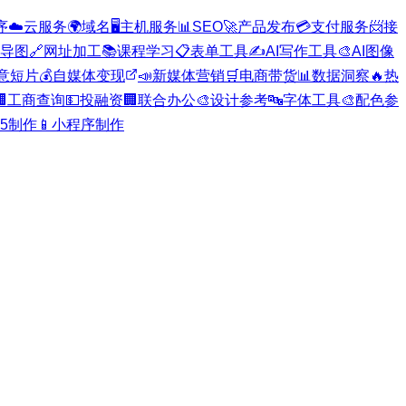
序
☁️
云服务
🌍
域名
🖥️
主机服务
📊
SEO
🚀
产品发布
💳
支付服务
📨
接
导图
🔗
网址加工
📚
课程学习
📋
表单工具
✍️
AI写作工具
🎨
AI图像
意短片
💰
自媒体变现
📣
新媒体营销
🛒
电商带货
📊
数据洞察
🔥
热

工商查询
💵
投融资
🏢
联合办公
🎨
设计参考
🔤
字体工具
🎨
配色参
H5制作
📱
小程序制作