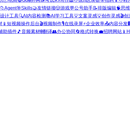
职
📦
电商
🔵
Go
🌐
外网
📝
考试
✍️
写作
📖
小说
⛓️
区块链
🎯
招聘
📱
小程
📁
Agent
🎯
Skills
🤝
友情链接
🎲
游戏
💬
公号助手
📝
排版编辑
🧠
思维
I设计工具
🔍
AI内容检测
📚
AI学习工具
💡
文案灵感
💡
创作灵感
🎬
创
材
📱
短视频操作后台
🎬
视频制作
🎙️
在线录屏
⚡
企业效率
📤
内容分发

辅助插件
🎵
音频素材
🌐
翻译
👥
办公协同
🔄
格式转换
💼
招聘网站
📱