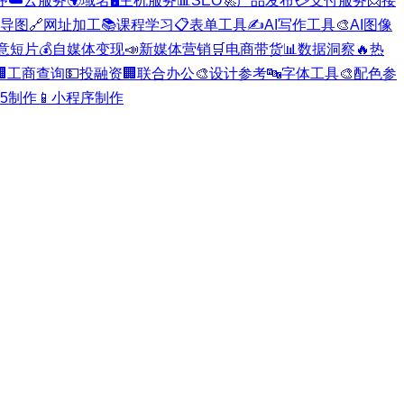
序
☁️
云服务
🌍
域名
🖥️
主机服务
📊
SEO
🚀
产品发布
💳
支付服务
📨
接
导图
🔗
网址加工
📚
课程学习
📋
表单工具
✍️
AI写作工具
🎨
AI图像
意短片
💰
自媒体变现
📣
新媒体营销
🛒
电商带货
📊
数据洞察
🔥
热

工商查询
💵
投融资
🏢
联合办公
🎨
设计参考
🔤
字体工具
🎨
配色参
H5制作
📱
小程序制作