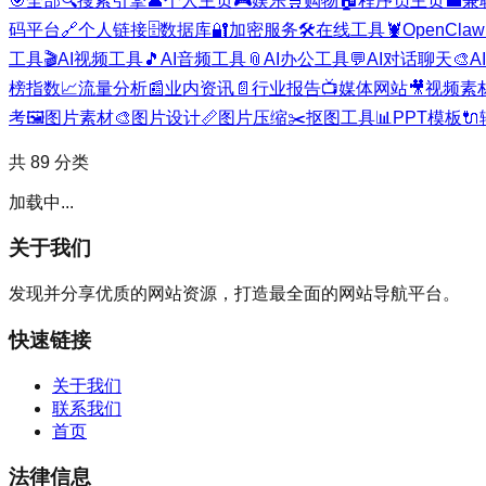
🎯
全部
🔍
搜索引擎
👤
个人主页
🎮
娱乐
🛒
购物
🏠
程序员主页
💼
兼
码平台
🔗
个人链接
🗄️
数据库
🔐
加密服务
🛠️
在线工具
🦞
OpenClaw
工具
🎬
AI视频工具
🎵
AI音频工具
📎
AI办公工具
💬
AI对话聊天
🎨
A
榜指数
📈
流量分析
📰
业内资讯
📄
行业报告
📺
媒体网站
🎥
视频素
考
🖼️
图片素材
🎨
图片设计
📏
图片压缩
✂️
抠图工具
📊
PPT模板
🔌
共
89
分类
加载中...
关于我们
发现并分享优质的网站资源，打造最全面的网站导航平台。
快速链接
关于我们
联系我们
首页
法律信息