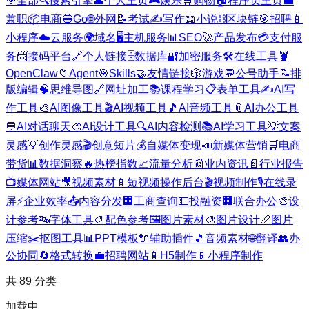
🎯
全部
🔍
搜索引擎
👤
个人主页
🎮
娱乐
🛒
购物
🏠
程序员主页
💼
兼职
📦
电商
🔵
Go
🌐
外网
📝
考试
✍️
写作
📖
小说
⛓️
区块链
🎯
招聘
📱
小程序
☁️
云服务
🌍
域名
🖥️
主机服务
📊
SEO
🚀
产品发布
💳
支付服
务
📨
接码平台
🔗
个人链接
🗄️
数据库
🔐
加密服务
🛠️
在线工具
🦞
OpenClaw
📁
Agent
🎯
Skills
🤝
友情链接
🎲
游戏
💬
公号助手
📝
排
版编辑
🧠
思维导图
🔗
网址加工
📚
课程学习
📋
表单工具
✍️
AI写
作工具
🎨
AI图像工具
🎬
AI视频工具
🎵
AI音频工具
📎
AI办公工具
💬
AI对话聊天
🎨
AI设计工具
🔍
AI内容检测
📚
AI学习工具
💡
文案
灵感
💡
创作灵感
🎬
创意短片
💰
自媒体变现
📣
新媒体营销
🛒
电商
带货
📊
数据洞察
🔥
热榜指数
📈
流量分析
📰
业内资讯
📄
行业报告
📺
媒体网站
🎥
视频素材
📱
短视频操作后台
🎬
视频制作
🎙️
在线录
屏
⚡
企业效率
📤
内容分发
🏢
工商查询
💵
投融资
🏢
联合办公
🎨
设
计参考
🔤
字体工具
🎨
配色参考
🖼️
图片素材
🎨
图片设计
📏
图片
压缩
✂️
抠图工具
📊
PPT模板
🔌
辅助插件
🎵
音频素材
🌐
翻译
👥
办
公协同
🔄
格式转换
💼
招聘网站
📱
H5制作
📱
小程序制作
共
89
分类
加载中...