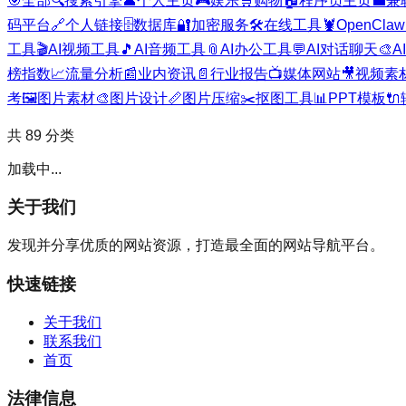
🎯
全部
🔍
搜索引擎
👤
个人主页
🎮
娱乐
🛒
购物
🏠
程序员主页
💼
兼
码平台
🔗
个人链接
🗄️
数据库
🔐
加密服务
🛠️
在线工具
🦞
OpenClaw
工具
🎬
AI视频工具
🎵
AI音频工具
📎
AI办公工具
💬
AI对话聊天
🎨
A
榜指数
📈
流量分析
📰
业内资讯
📄
行业报告
📺
媒体网站
🎥
视频素
考
🖼️
图片素材
🎨
图片设计
📏
图片压缩
✂️
抠图工具
📊
PPT模板
🔌
共
89
分类
加载中...
关于我们
发现并分享优质的网站资源，打造最全面的网站导航平台。
快速链接
关于我们
联系我们
首页
法律信息