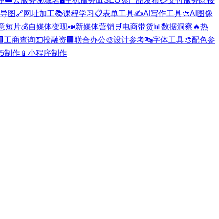
序
☁️
云服务
🌍
域名
🖥️
主机服务
📊
SEO
🚀
产品发布
💳
支付服务
📨
接
导图
🔗
网址加工
📚
课程学习
📋
表单工具
✍️
AI写作工具
🎨
AI图像
意短片
💰
自媒体变现
📣
新媒体营销
🛒
电商带货
📊
数据洞察
🔥
热

工商查询
💵
投融资
🏢
联合办公
🎨
设计参考
🔤
字体工具
🎨
配色参
H5制作
📱
小程序制作