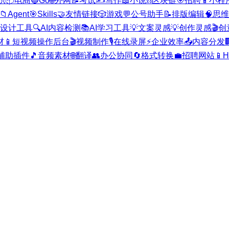
职
📦
电商
🔵
Go
🌐
外网
📝
考试
✍️
写作
📖
小说
⛓️
区块链
🎯
招聘
📱
小程
📁
Agent
🎯
Skills
🤝
友情链接
🎲
游戏
💬
公号助手
📝
排版编辑
🧠
思维
I设计工具
🔍
AI内容检测
📚
AI学习工具
💡
文案灵感
💡
创作灵感
🎬
创
材
📱
短视频操作后台
🎬
视频制作
🎙️
在线录屏
⚡
企业效率
📤
内容分发

辅助插件
🎵
音频素材
🌐
翻译
👥
办公协同
🔄
格式转换
💼
招聘网站
📱