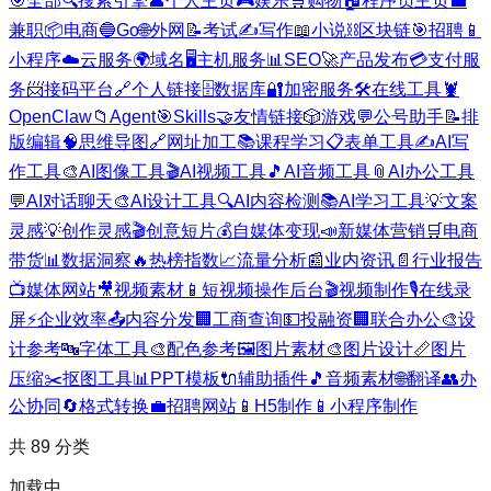
🎯
全部
🔍
搜索引擎
👤
个人主页
🎮
娱乐
🛒
购物
🏠
程序员主页
💼
兼职
📦
电商
🔵
Go
🌐
外网
📝
考试
✍️
写作
📖
小说
⛓️
区块链
🎯
招聘
📱
小程序
☁️
云服务
🌍
域名
🖥️
主机服务
📊
SEO
🚀
产品发布
💳
支付服
务
📨
接码平台
🔗
个人链接
🗄️
数据库
🔐
加密服务
🛠️
在线工具
🦞
OpenClaw
📁
Agent
🎯
Skills
🤝
友情链接
🎲
游戏
💬
公号助手
📝
排
版编辑
🧠
思维导图
🔗
网址加工
📚
课程学习
📋
表单工具
✍️
AI写
作工具
🎨
AI图像工具
🎬
AI视频工具
🎵
AI音频工具
📎
AI办公工具
💬
AI对话聊天
🎨
AI设计工具
🔍
AI内容检测
📚
AI学习工具
💡
文案
灵感
💡
创作灵感
🎬
创意短片
💰
自媒体变现
📣
新媒体营销
🛒
电商
带货
📊
数据洞察
🔥
热榜指数
📈
流量分析
📰
业内资讯
📄
行业报告
📺
媒体网站
🎥
视频素材
📱
短视频操作后台
🎬
视频制作
🎙️
在线录
屏
⚡
企业效率
📤
内容分发
🏢
工商查询
💵
投融资
🏢
联合办公
🎨
设
计参考
🔤
字体工具
🎨
配色参考
🖼️
图片素材
🎨
图片设计
📏
图片
压缩
✂️
抠图工具
📊
PPT模板
🔌
辅助插件
🎵
音频素材
🌐
翻译
👥
办
公协同
🔄
格式转换
💼
招聘网站
📱
H5制作
📱
小程序制作
共
89
分类
加载中...