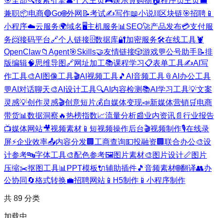
🎯
全部
🔍
搜索引擎
👤
个人主页
🎮
娱乐
🛒
购物
🏠
程序员主页
💼
兼职
📦
电商
🔵
Go
🌐
外网
📝
考试
✍️
写作
📖
小说
⛓️
区块链
🎯
招聘
📱
小程序
☁️
云服务
🌍
域名
🖥️
主机服务
📊
SEO
🚀
产品发布
💳
支付服
务
📨
接码平台
🔗
个人链接
🗄️
数据库
🔐
加密服务
🛠️
在线工具
🦞
OpenClaw
📁
Agent
🎯
Skills
🤝
友情链接
🎲
游戏
💬
公号助手
📝
排
版编辑
🧠
思维导图
🔗
网址加工
📚
课程学习
📋
表单工具
✍️
AI写
作工具
🎨
AI图像工具
🎬
AI视频工具
🎵
AI音频工具
📎
AI办公工具
💬
AI对话聊天
🎨
AI设计工具
🔍
AI内容检测
📚
AI学习工具
💡
文案
灵感
💡
创作灵感
🎬
创意短片
💰
自媒体变现
📣
新媒体营销
🛒
电商
带货
📊
数据洞察
🔥
热榜指数
📈
流量分析
📰
业内资讯
📄
行业报告
📺
媒体网站
🎥
视频素材
📱
短视频操作后台
🎬
视频制作
🎙️
在线录
屏
⚡
企业效率
📤
内容分发
🏢
工商查询
💵
投融资
🏢
联合办公
🎨
设
计参考
🔤
字体工具
🎨
配色参考
🖼️
图片素材
🎨
图片设计
📏
图片
压缩
✂️
抠图工具
📊
PPT模板
🔌
辅助插件
🎵
音频素材
🌐
翻译
👥
办
公协同
🔄
格式转换
💼
招聘网站
📱
H5制作
📱
小程序制作
共
89
分类
加载中...