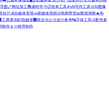
序
☁️
云服务
🌍
域名
🖥️
主机服务
📊
SEO
🚀
产品发布
💳
支付服务
📨
接
导图
🔗
网址加工
📚
课程学习
📋
表单工具
✍️
AI写作工具
🎨
AI图像
意短片
💰
自媒体变现
📣
新媒体营销
🛒
电商带货
📊
数据洞察
🔥
热

工商查询
💵
投融资
🏢
联合办公
🎨
设计参考
🔤
字体工具
🎨
配色参
H5制作
📱
小程序制作