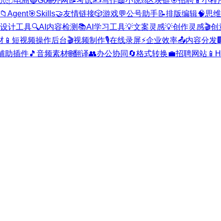
职
📦
电商
🔵
Go
🌐
外网
📝
考试
✍️
写作
📖
小说
⛓️
区块链
🎯
招聘
📱
小程
📁
Agent
🎯
Skills
🤝
友情链接
🎲
游戏
💬
公号助手
📝
排版编辑
🧠
思维
I设计工具
🔍
AI内容检测
📚
AI学习工具
💡
文案灵感
💡
创作灵感
🎬
创
材
📱
短视频操作后台
🎬
视频制作
🎙️
在线录屏
⚡
企业效率
📤
内容分发

辅助插件
🎵
音频素材
🌐
翻译
👥
办公协同
🔄
格式转换
💼
招聘网站
📱