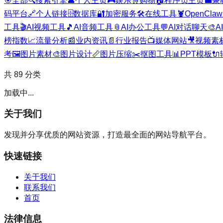
🎯
全部
🔍
搜索引擎
👤
个人主页
🎮
娱乐
🛒
购物
🏠
程序员主页
💼
兼
码平台
🔗
个人链接
🗄️
数据库
🔐
加密服务
🛠️
在线工具
🦞
OpenClaw
工具
🎬
AI视频工具
🎵
AI音频工具
📎
AI办公工具
💬
AI对话聊天
🎨
A
榜指数
📈
流量分析
📰
业内资讯
📄
行业报告
📺
媒体网站
🎥
视频素
考
🖼️
图片素材
🎨
图片设计
📏
图片压缩
✂️
抠图工具
📊
PPT模板
🔌
共
89
分类
加载中...
关于我们
发现并分享优质的网站资源，打造最全面的网站导航平台。
快速链接
关于我们
联系我们
首页
法律信息