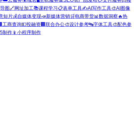
序
☁️
云服务
🌍
域名
🖥️
主机服务
📊
SEO
🚀
产品发布
💳
支付服务
📨
接
导图
🔗
网址加工
📚
课程学习
📋
表单工具
✍️
AI写作工具
🎨
AI图像
意短片
💰
自媒体变现
📣
新媒体营销
🛒
电商带货
📊
数据洞察
🔥
热

工商查询
💵
投融资
🏢
联合办公
🎨
设计参考
🔤
字体工具
🎨
配色参
H5制作
📱
小程序制作