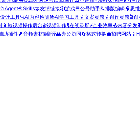
职
📦
电商
🔵
Go
🌐
外网
📝
考试
✍️
写作
📖
小说
⛓️
区块链
🎯
招聘
📱
小程
📁
Agent
🎯
Skills
🤝
友情链接
🎲
游戏
💬
公号助手
📝
排版编辑
🧠
思维
I设计工具
🔍
AI内容检测
📚
AI学习工具
💡
文案灵感
💡
创作灵感
🎬
创
材
📱
短视频操作后台
🎬
视频制作
🎙️
在线录屏
⚡
企业效率
📤
内容分发

辅助插件
🎵
音频素材
🌐
翻译
👥
办公协同
🔄
格式转换
💼
招聘网站
📱