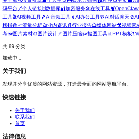
🎯
全部
🔍
搜索引擎
👤
个人主页
🎮
娱乐
🛒
购物
🏠
程序员主页
💼
兼
码平台
🔗
个人链接
🗄️
数据库
🔐
加密服务
🛠️
在线工具
🦞
OpenClaw
工具
🎬
AI视频工具
🎵
AI音频工具
📎
AI办公工具
💬
AI对话聊天
🎨
A
榜指数
📈
流量分析
📰
业内资讯
📄
行业报告
📺
媒体网站
🎥
视频素
考
🖼️
图片素材
🎨
图片设计
📏
图片压缩
✂️
抠图工具
📊
PPT模板
🔌
共
89
分类
加载中...
关于我们
发现并分享优质的网站资源，打造最全面的网站导航平台。
快速链接
关于我们
联系我们
首页
法律信息