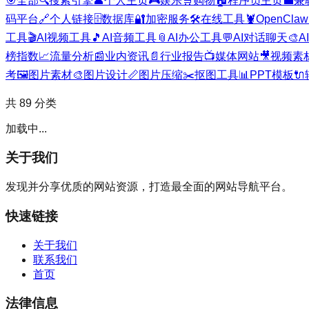
🎯
全部
🔍
搜索引擎
👤
个人主页
🎮
娱乐
🛒
购物
🏠
程序员主页
💼
兼
码平台
🔗
个人链接
🗄️
数据库
🔐
加密服务
🛠️
在线工具
🦞
OpenClaw
工具
🎬
AI视频工具
🎵
AI音频工具
📎
AI办公工具
💬
AI对话聊天
🎨
A
榜指数
📈
流量分析
📰
业内资讯
📄
行业报告
📺
媒体网站
🎥
视频素
考
🖼️
图片素材
🎨
图片设计
📏
图片压缩
✂️
抠图工具
📊
PPT模板
🔌
共
89
分类
加载中...
关于我们
发现并分享优质的网站资源，打造最全面的网站导航平台。
快速链接
关于我们
联系我们
首页
法律信息