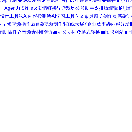
职
📦
电商
🔵
Go
🌐
外网
📝
考试
✍️
写作
📖
小说
⛓️
区块链
🎯
招聘
📱
小程
📁
Agent
🎯
Skills
🤝
友情链接
🎲
游戏
💬
公号助手
📝
排版编辑
🧠
思维
I设计工具
🔍
AI内容检测
📚
AI学习工具
💡
文案灵感
💡
创作灵感
🎬
创
材
📱
短视频操作后台
🎬
视频制作
🎙️
在线录屏
⚡
企业效率
📤
内容分发

辅助插件
🎵
音频素材
🌐
翻译
👥
办公协同
🔄
格式转换
💼
招聘网站
📱