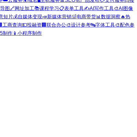
序
☁️
云服务
🌍
域名
🖥️
主机服务
📊
SEO
🚀
产品发布
💳
支付服务
📨
接
导图
🔗
网址加工
📚
课程学习
📋
表单工具
✍️
AI写作工具
🎨
AI图像
意短片
💰
自媒体变现
📣
新媒体营销
🛒
电商带货
📊
数据洞察
🔥
热

工商查询
💵
投融资
🏢
联合办公
🎨
设计参考
🔤
字体工具
🎨
配色参
H5制作
📱
小程序制作