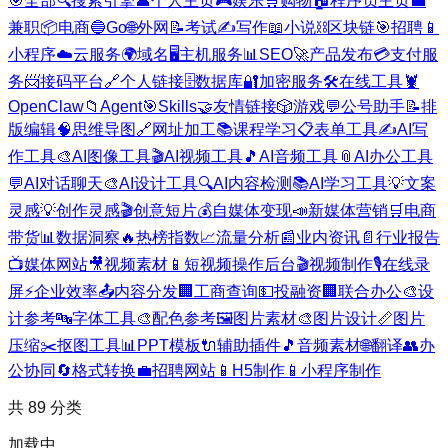
🎯
全部
🔍
搜索引擎
👤
个人主页
🎮
娱乐
🛒
购物
🏠
程序员主页
💼
兼职
📦
电商
🔵
Go
🌐
外网
📝
考试
✍️
写作
📖
小说
⛓️
区块链
🎯
招聘
📱
小程序
☁️
云服务
🌍
域名
🖥️
主机服务
📊
SEO
🚀
产品发布
💳
支付服
务
📨
接码平台
🔗
个人链接
🗄️
数据库
🔐
加密服务
🛠️
在线工具
🦞
OpenClaw
📁
Agent
🎯
Skills
🤝
友情链接
🎲
游戏
💬
公号助手
📝
排
版编辑
🧠
思维导图
🔗
网址加工
📚
课程学习
📋
表单工具
✍️
AI写
作工具
🎨
AI图像工具
🎬
AI视频工具
🎵
AI音频工具
📎
AI办公工具
💬
AI对话聊天
🎨
AI设计工具
🔍
AI内容检测
📚
AI学习工具
💡
文案
灵感
💡
创作灵感
🎬
创意短片
💰
自媒体变现
📣
新媒体营销
🛒
电商
带货
📊
数据洞察
🔥
热榜指数
📈
流量分析
📰
业内资讯
📄
行业报告
📺
媒体网站
🎥
视频素材
📱
短视频操作后台
🎬
视频制作
🎙️
在线录
屏
⚡
企业效率
📤
内容分发
🏢
工商查询
💵
投融资
🏢
联合办公
🎨
设
计参考
🔤
字体工具
🎨
配色参考
🖼️
图片素材
🎨
图片设计
📏
图片
压缩
✂️
抠图工具
📊
PPT模板
🔌
辅助插件
🎵
音频素材
🌐
翻译
👥
办
公协同
🔄
格式转换
💼
招聘网站
📱
H5制作
📱
小程序制作
共
89
分类
加载中...