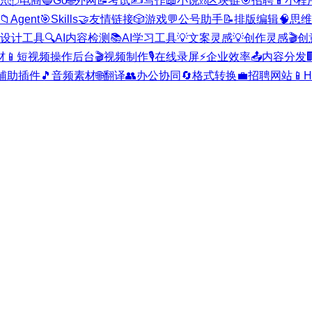
职
📦
电商
🔵
Go
🌐
外网
📝
考试
✍️
写作
📖
小说
⛓️
区块链
🎯
招聘
📱
小程
📁
Agent
🎯
Skills
🤝
友情链接
🎲
游戏
💬
公号助手
📝
排版编辑
🧠
思维
I设计工具
🔍
AI内容检测
📚
AI学习工具
💡
文案灵感
💡
创作灵感
🎬
创
材
📱
短视频操作后台
🎬
视频制作
🎙️
在线录屏
⚡
企业效率
📤
内容分发

辅助插件
🎵
音频素材
🌐
翻译
👥
办公协同
🔄
格式转换
💼
招聘网站
📱