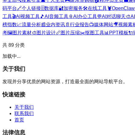
🎯
全部
🔍
搜索引擎
👤
个人主页
🎮
娱乐
🛒
购物
🏠
程序员主页
💼
兼
码平台
🔗
个人链接
🗄️
数据库
🔐
加密服务
🛠️
在线工具
🦞
OpenClaw
工具
🎬
AI视频工具
🎵
AI音频工具
📎
AI办公工具
💬
AI对话聊天
🎨
A
榜指数
📈
流量分析
📰
业内资讯
📄
行业报告
📺
媒体网站
🎥
视频素
考
🖼️
图片素材
🎨
图片设计
📏
图片压缩
✂️
抠图工具
📊
PPT模板
🔌
共
89
分类
加载中...
关于我们
发现并分享优质的网站资源，打造最全面的网站导航平台。
快速链接
关于我们
联系我们
首页
法律信息